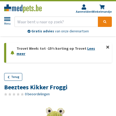
Aanmelden
Winkelmandje
Menu
Gratis advies
van onze dierenartsen
Trovet Week: tot -15% korting op Trovet
Lees
meer
Terug
Beeztees Kikker Froggi
0 beoordelingen