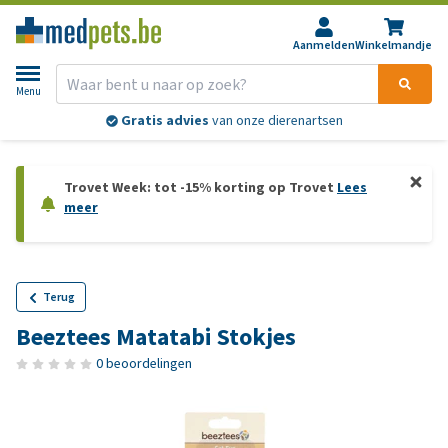
Aanmelden
Winkelmandje
Menu
Gratis advies
van onze dierenartsen
Trovet Week: tot -15% korting op Trovet
Lees
meer
Terug
Beeztees Matatabi Stokjes
0 beoordelingen