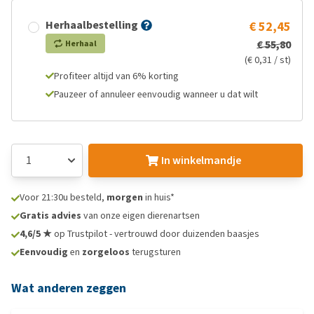
Herhaalbestelling
€ 52,45
€ 55,80
Herhaal
(€ 0,31 / st)
Profiteer altijd van 6% korting
Pauzeer of annuleer eenvoudig wanneer u dat wilt
In winkelmandje
Voor 21:30u besteld,
morgen
in huis*
Gratis advies
van onze eigen dierenartsen
4,6/5 ★
op Trustpilot - vertrouwd door duizenden baasjes
Eenvoudig
en
zorgeloos
terugsturen
Wat anderen zeggen