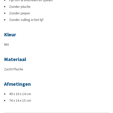
Fijn om te knuffelen en spelen
Zonder pluche
Zonder pieper
Zonder vulling in het lijf
Kleur
Wit
Materiaal
Zacht Pluche
Afmetingen
49 x 10 x 14 cm
74 x 14 x 15 cm