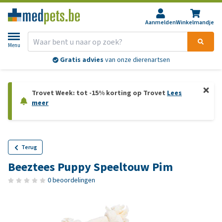
Aanmelden
Winkelmandje
Menu
Gratis advies
van onze dierenartsen
Trovet Week: tot -15% korting op Trovet
Lees
meer
Terug
Beeztees Puppy Speeltouw Pim
0 beoordelingen