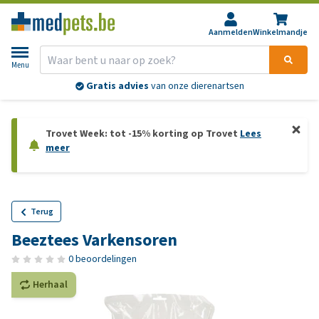
Aanmelden
Winkelmandje
Menu
Gratis advies
van onze dierenartsen
Trovet Week: tot -15% korting op Trovet
Lees
meer
Terug
Beeztees Varkensoren
0 beoordelingen
Herhaal