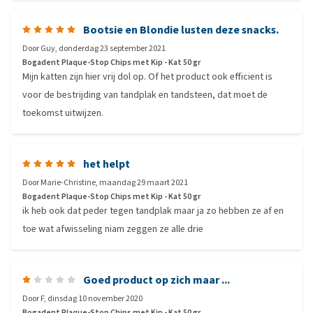
Bootsie en Blondie lusten deze snacks.
Door
Guy
,
donderdag 23 september 2021
Bogadent Plaque-Stop Chips met Kip - Kat 50 gr
Mijn katten zijn hier vrij dol op. Of het product ook efficient is
voor de bestrijding van tandplak en tandsteen, dat moet de
toekomst uitwijzen.
het helpt
Door
Marie-Christine
,
maandag 29 maart 2021
Bogadent Plaque-Stop Chips met Kip - Kat 50 gr
ik heb ook dat peder tegen tandplak maar ja zo hebben ze af en
toe wat afwisseling niam zeggen ze alle drie
Goed product op zich maar ...
Door
F
,
dinsdag 10 november 2020
Bogadent Plaque-Stop Chips met Kip - Kat 50 gr