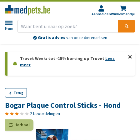
Aanmelden
Winkelmandje
Menu
Gratis advies
van onze dierenartsen
Trovet Week: tot -15% korting op Trovet
Lees
meer
Terug
Bogar Plaque Control Sticks - Hond
2 beoordelingen
Herhaal