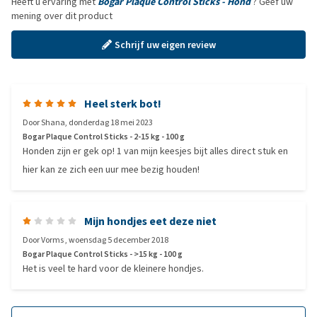
Heeft u ervaring met
Bogar Plaque Control Sticks - Hond
? Geef uw
mening over dit product
Schrijf uw eigen review
Heel sterk bot!
Door
Shana
,
donderdag 18 mei 2023
Bogar Plaque Control Sticks - 2-15 kg - 100 g
Honden zijn er gek op! 1 van mijn keesjes bijt alles direct stuk en
hier kan ze zich een uur mee bezig houden!
Mijn hondjes eet deze niet
Door
Vorms
,
woensdag 5 december 2018
Bogar Plaque Control Sticks - >15 kg - 100 g
Het is veel te hard voor de kleinere hondjes.