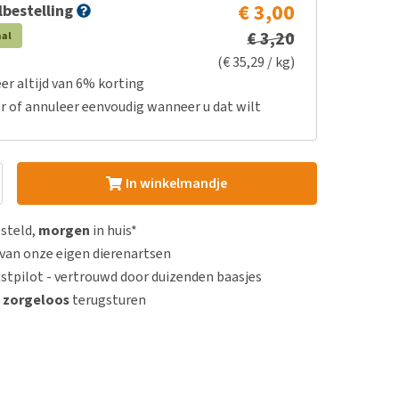
€ 3,00
bestelling
€ 3,20
aal
(€ 35,29 / kg)
er altijd van 6% korting
r of annuleer eenvoudig wanneer u dat wilt
In winkelmandje
esteld,
morgen
in huis*
van onze eigen dierenartsen
stpilot - vertrouwd door duizenden baasjes
n
zorgeloos
terugsturen