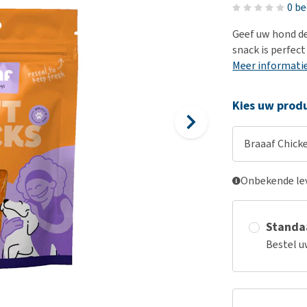
Voer- en drinkbakken
Medische benodigdheden
Ni
er
0 b
Bekijk alles
Bench
Ou
nvoer
Geef uw hond de
Op reis en onderweg
Ov
snack is perfect
r
Meer informati
Puppy benodigdheden
Sp
Bekijk alles
Vr
Kies uw produ
Be
Braaaf Chicke
Onbekende lev
Standaa
Bestel u