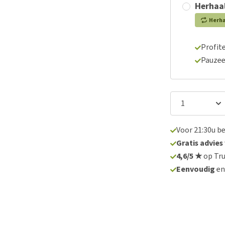
Herhaal
Herh
Profite
Pauzee
Voor 21:30u b
Gratis advies
4,6/5 ★
op Tru
Eenvoudig
e