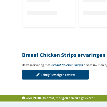
Braaaf Chicken Strips ervaringen
Heeft u ervaring met
Braaaf Chicken Strips
? Geef uw mening
Schrijf uw eigen review
Voor
21:30u
besteld,
morgen
aan huis geleverd*