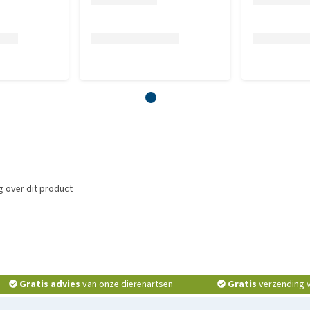
 over dit product
Gratis advies
van onze dierenartsen
Gratis
verzending v.