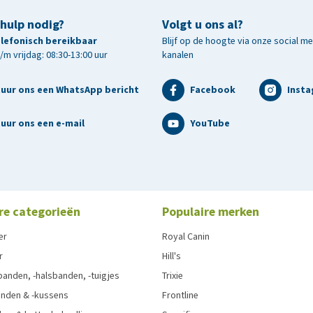
 hulp nodig?
Volgt u ons al?
telefonisch bereikbaar
Blijf op de hoogte via onze social m
m vrijdag: 08:30-13:00 uur
kanalen
tuur ons een WhatsApp bericht
Facebook
Inst
uur ons een e-mail
YouTube
re categorieën
Populaire merken
er
Royal Canin
r
Hill's
anden, -halsbanden, -tuigjes
Trixie
nden & -kussens
Frontline