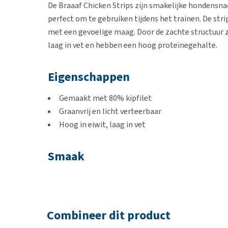
De Braaaf Chicken Strips zijn smakelijke hondensna
perfect om te gebruiken tijdens het trainen. De stri
met een gevoelige maag. Door de zachte structuur zij
laag in vet en hebben een hoog proteïnegehalte.
Eigenschappen
Gemaakt met 80% kipfilet
Graanvrij en licht verteerbaar
Hoog in eiwit, laag in vet
Smaak
Kip
Inhoud
Combineer dit product