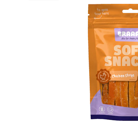
Hypoallergeen vo
Biologisch honde
Vegan hondenvoe
Snacks
Bekijk alles