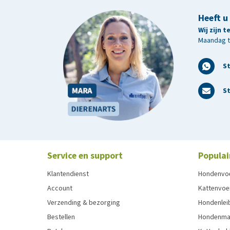
Heeft u
Wij zijn 
Maandag t/
S
St
Service en support
Populai
Klantendienst
Hondenvo
Account
Kattenvoe
Verzending & bezorging
Hondenleib
Bestellen
Hondenma