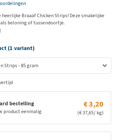
erproblemen
eoordelingen
derdom en dementie
 heerlijke Braaaf Chicken Strips! Deze smakelijke
ergewicht en conditie
 als beloning of tussendoortje.
e
ieren, pezen en botten
uchtbaarheid
ct (1 variant)
kijk alles
n Strips - 85 gram
ertijd
€ 3,20
rd bestelling
w product eenmalig
(€ 37,65/ kg)