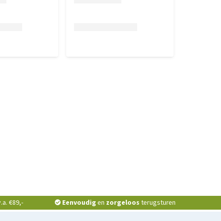
a. €89,-
Eenvoudig
en
zorgeloos
terugsturen