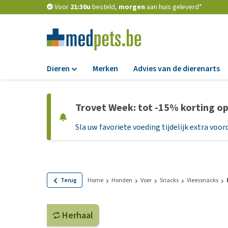
Voor
21:30u
besteld,
morgen
aan huis geleverd*
Dieren
Merken
Advies van de dierenarts
Voer
Trovet Week: tot -15% korting o
Hondenbrokken
Sla uw favoriete voeding tijdelijk extra voord
Natvoer
Dieetvoer
Standaardvoer
Graanvrij honden
Terug
Home
Honden
Voer
Snacks
Vleessnacks
Puppyvoer en sna
Herhaal
Glutenvrij honden