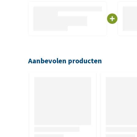
85 gram
Samenstelling
80% kipfilet, 16,5% aardappelzetmeel, sorbitol, gly
Aanbevolen producten