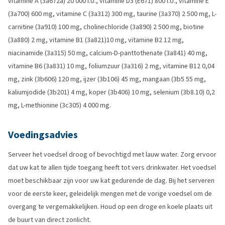
vitamine A (3a672a) 20 000 I.U., vitamine D3 (E671) 800 I.U., vitamine E
(3a700) 600 mg, vitamine C (3a312) 300 mg, taurine (3a370) 2 500 mg, L-
carnitine (3a910) 100 mg, cholinechloride (3a890) 2 500 mg, biotine
(3a880) 2 mg, vitamine B1 (3a821)10 mg, vitamine B2 12 mg,
niacinamide (3a315) 50 mg, calcium-D-panttothenate (3a841) 40 mg,
vitamine B6 (3a831) 10 mg, foliumzuur (3a316) 2 mg, vitamine B12 0,04
mg, zink (3b606) 120 mg, ijzer (3b106) 45 mg, mangaan (3b5 55 mg,
kaliumjodide (3b201) 4 mg, koper (3b406) 10 mg, selenium (3b8.10) 0,2
mg, L-methionine (3c305) 4 000 mg.
Voedingsadvies
Serveer het voedsel droog of bevochtigd met lauw water. Zorg ervoor
dat uw kat te allen tijde toegang heeft tot vers drinkwater. Het voedsel
moet beschikbaar zijn voor uw kat gedurende de dag. Bij het serveren
voor de eerste keer, geleidelijk mengen met de vorige voedsel om de
overgang te vergemakkelijken. Houd op een droge en koele plaats uit
de buurt van direct zonlicht.