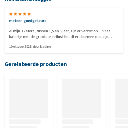
meteen goedgekeurd
Al mijn 3 katers, tussen 1,5 en 5 jaar, zijn er verzot op. En het
katertje met de grootste eetlust houdt er daarmee ook zijn
gewicht perfect mee op peil, echt waar. Natuurlijk kan ik de
10 oktober 2025
, door
Nadine
voerbak niet tot aan de rand vullen, maar met 3 handjes per dag
plus 2 theelepels natvoer gaat het super.
Gerelateerde producten