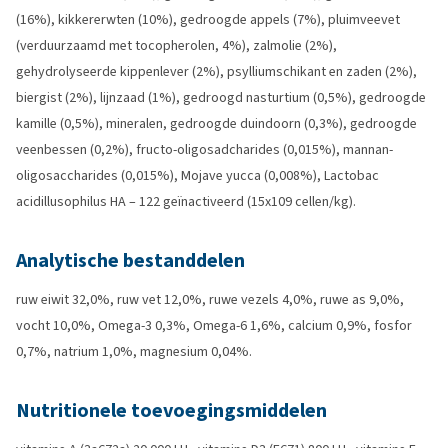
(16%), kikkererwten (10%), gedroogde appels (7%), pluimveevet
(verduurzaamd met tocopherolen, 4%), zalmolie (2%),
gehydrolyseerde kippenlever (2%), psylliumschikant en zaden (2%),
biergist (2%), lijnzaad (1%), gedroogd nasturtium (0,5%), gedroogde
kamille (0,5%), mineralen, gedroogde duindoorn (0,3%), gedroogde
veenbessen (0,2%), fructo-oligosadcharides (0,015%), mannan-
oligosaccharides (0,015%), Mojave yucca (0,008%), Lactobac
acidillusophilus HA – 122 geïnactiveerd (15x109 cellen/kg).
Analytische bestanddelen
ruw eiwit 32,0%, ruw vet 12,0%, ruwe vezels 4,0%, ruwe as 9,0%,
vocht 10,0%, Omega-3 0,3%, Omega-6 1,6%, calcium 0,9%, fosfor
0,7%, natrium 1,0%, magnesium 0,04%.
Nutritionele toevoegingsmiddelen