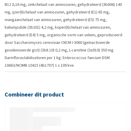
B12 0,16 mg, zinkchelaat van aminozuren, gehydrateerd (3b606) 140
mg, ijzer(II)chelaat van aminozuren, gehydrateerd (E1) 65 mg,
mangaanchelaat van aminozuren, gehydrateerd (E5) 75 mg,
kaliumjodide (3b201) 4,2 mg, koper(II)chelaat van aminozuren,
gehydrateerd (E4) 5 mg, organische vorm van seleen, geproduceerd
door Saccharomyces cerevisiae CNCM I-3060 (geïnactiveerde
geseleniseerde gist) (3b8.10) 0,2 mg, L-carnitine (3a910) 350 mg.
Darmflorastabilisatoren per 1 kg: Enterococcus faecium DSM
10663/NCIMB 10415 (4b1707) 1 x 109 kve.
Combineer dit product