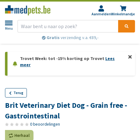
Aanmelden
Winkelmandje
Menu
Gratis
verzending v.a. €89,-
Trovet Week: tot -15% korting op Trovet
Lees
meer
Terug
Brit Veterinary Diet Dog - Grain free -
Gastrointestinal
0 beoordelingen
Herhaal