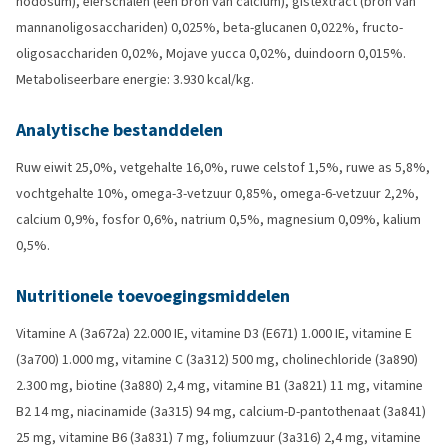
nodosum), eierschalen (een bron van calcium), gistextract (bron van
mannanoligosacchariden) 0,025%, beta-glucanen 0,022%, fructo-
oligosacchariden 0,02%, Mojave yucca 0,02%, duindoorn 0,015%.
Metaboliseerbare energie: 3.930 kcal/kg.
Analytische bestanddelen
Ruw eiwit 25,0%, vetgehalte 16,0%, ruwe celstof 1,5%, ruwe as 5,8%,
vochtgehalte 10%, omega-3-vetzuur 0,85%, omega-6-vetzuur 2,2%,
calcium 0,9%, fosfor 0,6%, natrium 0,5%, magnesium 0,09%, kalium
0,5%.
Nutritionele toevoegingsmiddelen
Vitamine A (3a672a) 22.000 IE, vitamine D3 (E671) 1.000 IE, vitamine E
(3a700) 1.000 mg, vitamine C (3a312) 500 mg, cholinechloride (3a890)
2.300 mg, biotine (3a880) 2,4 mg, vitamine B1 (3a821) 11 mg, vitamine
B2 14 mg, niacinamide (3a315) 94 mg, calcium-D-pantothenaat (3a841)
25 mg, vitamine B6 (3a831) 7 mg, foliumzuur (3a316) 2,4 mg, vitamine