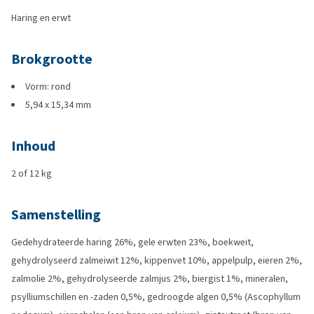
Haring en erwt
Brokgrootte
Vorm: rond
5,94 x 15,34 mm
Inhoud
2 of 12 kg
Samenstelling
Gedehydrateerde haring 26%, gele erwten 23%, boekweit,
gehydrolyseerd zalmeiwit 12%, kippenvet 10%, appelpulp, eieren 2%,
zalmolie 2%, gehydrolyseerde zalmjus 2%, biergist 1%, mineralen,
psylliumschillen en -zaden 0,5%, gedroogde algen 0,5% (Ascophyllum