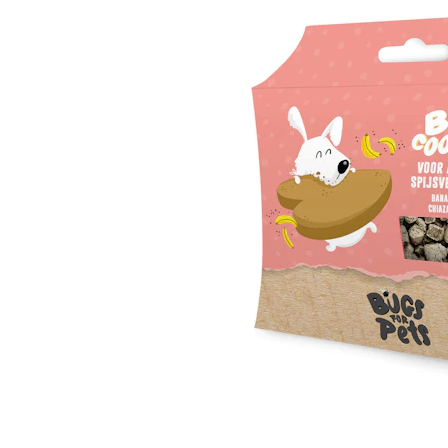
Hypoallergeen vo
Biologisch honde
Vegan hondenvoe
Snacks
Bekijk alles