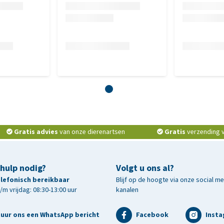
os olie, 1% lijnzaadmeel, 1% chiazaad
as, 5% vocht, energie-inhoud: 15,4 MJ / kg (366 kcal / 100g)
Gratis advies
van onze dierenartsen
Gratis
verzending v.
 hulp nodig?
Volgt u ons al?
telefonisch bereikbaar
Blijf op de hoogte via onze social m
m vrijdag: 08:30-13:00 uur
kanalen
tuur ons een WhatsApp bericht
Facebook
Inst