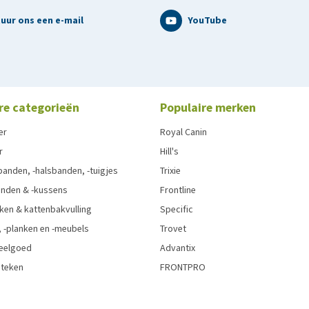
uur ons een e-mail
YouTube
re categorieën
Populaire merken
er
Royal Canin
r
Hill's
anden, -halsbanden, -tuigjes
Trixie
nden & -kussens
Frontline
ken & kattenbakvulling
Specific
 -planken en -meubels
Trovet
eelgoed
Advantix
 teken
FRONTPRO