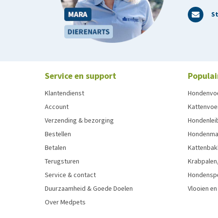
St
Service en support
Populai
Klantendienst
Hondenvo
Account
Kattenvoe
Verzending & bezorging
Hondenleib
Bestellen
Hondenma
Betalen
Kattenbak
Terugsturen
Krabpalen,
Service & contact
Hondensp
Duurzaamheid & Goede Doelen
Vlooien en
Over Medpets