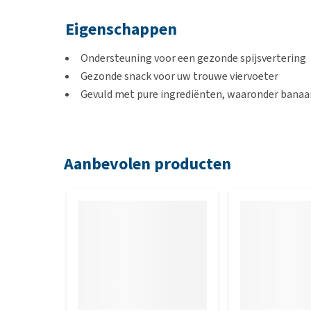
Eigenschappen
Ondersteuning voor een gezonde spijsvertering
Gezonde snack voor uw trouwe viervoeter
Gevuld met pure ingrediënten, waaronder banaa
Geschikt voor allergische honden
Smaak
Aanbevolen producten
Banaan en chiazaad
Inhoud
50 g
Samenstelling