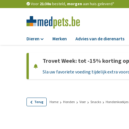
Voor
21:30u
besteld,
morgen
aan huis geleverd*
Dieren
Merken
Advies van de dierenarts
Voer
Trovet Week: tot -15% korting o
Hondenbrokken
Sla uw favoriete voeding tijdelijk extra voord
Natvoer
Dieetvoer
Standaardvoer
Graanvrij honden
Terug
Home
Honden
Voer
Snacks
Hondenkoekjes
Puppyvoer en sna
Glutenvrij honden