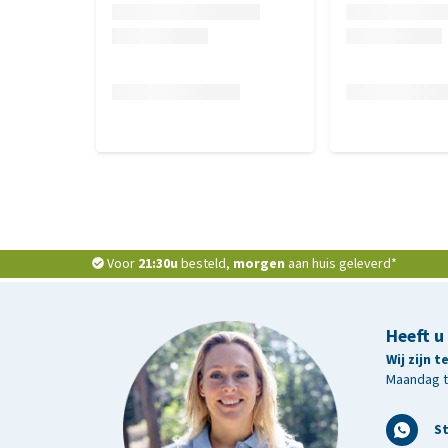
52% boekweitmeel, 22% banaan, 20% insect, 2% kok
Analytische bestanddelen
13,8% eiwit, 8,7% vet, 5,2% ruwe celstof, 1,8% ruwe 
Voor
21:30u
besteld,
morgen
aan huis geleverd*
Heeft u
Wij zijn 
Maandag t/
S