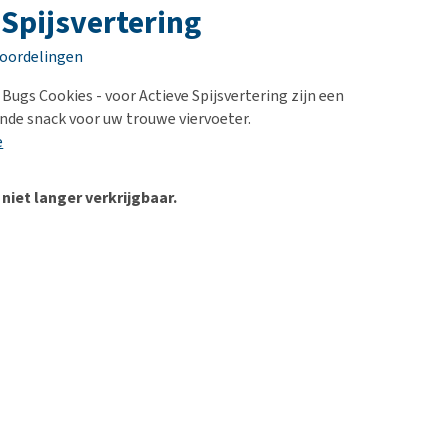
erproblemen
 Spijsvertering
derdom en dementie
eoordelingen
ergewicht en conditie
Bugs Cookies - voor Actieve Spijsvertering zijn een
ieren, pezen en botten
nde snack voor uw trouwe viervoeter.
uchtbaarheid
e
kijk alles
 niet langer verkrijgbaar.