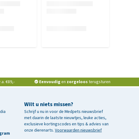
a. €89,-
Eenvoudig
en
zorgeloos
terugsturen
Wilt u niets missen?
edia
Schrijf u nu in voor de Medpets nieuwsbrief
met daarin de laatste nieuwtjes, leuke acties,
exclusieve kortingscodes en tips & advies van
onze dierenarts.
Voorwaarden nieuwsbrief
agram