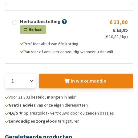
Herhaalbestelling
€ 13,00
€ 13,85
Herhaal
(€ 10,83 / kg)
Profiteer altijd van 6% korting
Pauzeer of annuleer eenvoudig wanneer u dat wilt
In winkelmandje
Voor 21:30u besteld,
morgen
in huis*
Gratis advies
van onze eigen dierenartsen
4,6/5 ★
op Trustpilot - vertrouwd door duizenden baasjes
Eenvoudig
en
zorgeloos
terugsturen
Gerelateerde producten