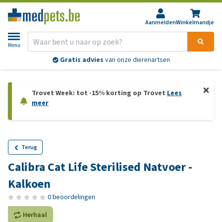
Aanmelden
Winkelmandje
Menu
Gratis advies
van onze dierenartsen
Trovet Week: tot -15% korting op Trovet
Lees
meer
Terug
Calibra Cat Life Sterilised Natvoer -
Kalkoen
0 beoordelingen
Herhaal