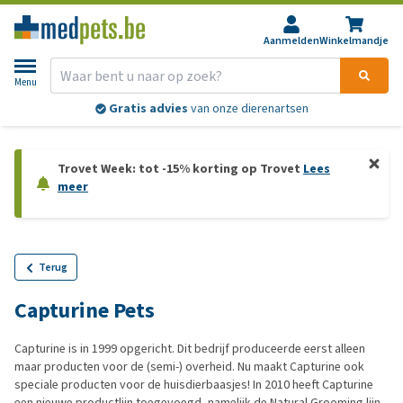
Aanmelden
Winkelmandje
Menu
Gratis advies
van onze dierenartsen
Trovet Week: tot -15% korting op Trovet
Lees
meer
Terug
Capturine Pets
Capturine is in 1999 opgericht. Dit bedrijf produceerde eerst alleen
maar producten voor de (semi-) overheid. Nu maakt Capturine ook
speciale producten voor de huisdierbaasjes! In 2010 heeft Capturine
een nieuwe productlijn toegevoegd, namelijk de Natural Grooming lijn.