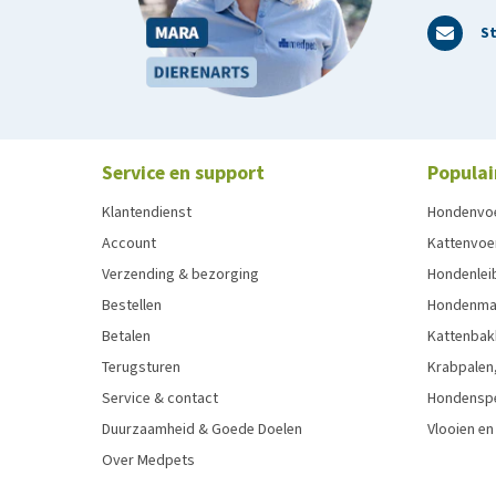
St
Service en support
Populai
Klantendienst
Hondenvo
Account
Kattenvoe
Verzending & bezorging
Hondenleib
Bestellen
Hondenma
Betalen
Kattenbak
Terugsturen
Krabpalen,
Service & contact
Hondensp
Duurzaamheid & Goede Doelen
Vlooien en
Over Medpets