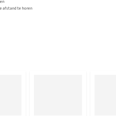
ren
re afstand te horen
 lengte van 90 cm.