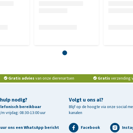
Gratis advies
van onze dierenartsen
Gratis
verzending v.
 hulp nodig?
Volgt u ons al?
telefonisch bereikbaar
Blijf op de hoogte via onze social m
m vrijdag: 08:30-13:00 uur
kanalen
tuur ons een WhatsApp bericht
Facebook
Inst