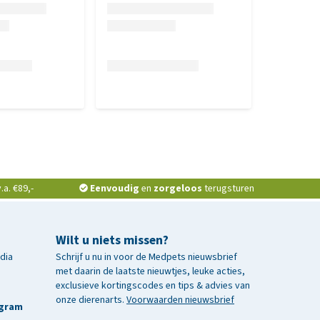
a. €89,-
Eenvoudig
en
zorgeloos
terugsturen
Wilt u niets missen?
edia
Schrijf u nu in voor de Medpets nieuwsbrief
met daarin de laatste nieuwtjes, leuke acties,
exclusieve kortingscodes en tips & advies van
onze dierenarts.
Voorwaarden nieuwsbrief
agram