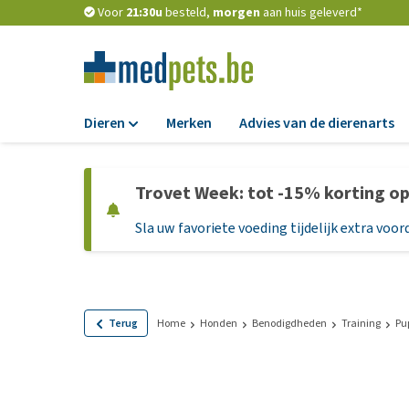
Voor
21:30u
besteld,
morgen
aan huis geleverd*
Dieren
Merken
Advies van de dierenarts
Voer
Trovet Week: tot -15% korting o
Hondenbrokken
Sla uw favoriete voeding tijdelijk extra voord
Natvoer
Dieetvoer
Standaardvoer
Graanvrij honden
Terug
Home
Honden
Benodigdheden
Training
Pu
Puppyvoer en sna
Glutenvrij honden