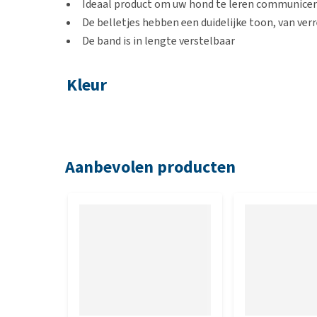
Ideaal product om uw hond te leren communice
De belletjes hebben een duidelijke toon, van ver
De band is in lengte verstelbaar
Kleur
Blauw
Afmetingen
Aanbevolen producten
De band is 2,5 cm breed, de band heeft een maximale