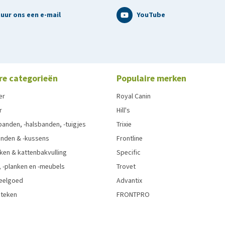
uur ons een e-mail
YouTube
re categorieën
Populaire merken
er
Royal Canin
r
Hill's
anden, -halsbanden, -tuigjes
Trixie
nden & -kussens
Frontline
ken & kattenbakvulling
Specific
 -planken en -meubels
Trovet
eelgoed
Advantix
 teken
FRONTPRO