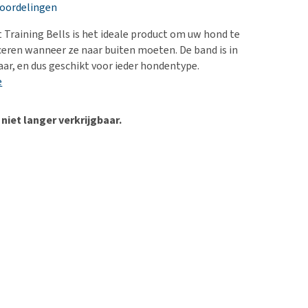
erproblemen
eoordelingen
derdom en dementie
t Training Bells is het ideale product om uw hond te
ergewicht en conditie
ren wanneer ze naar buiten moeten. De band is in
aar, en dus geschikt voor ieder hondentype.
ieren, pezen en botten
e
uchtbaarheid
kijk alles
 niet langer verkrijgbaar.