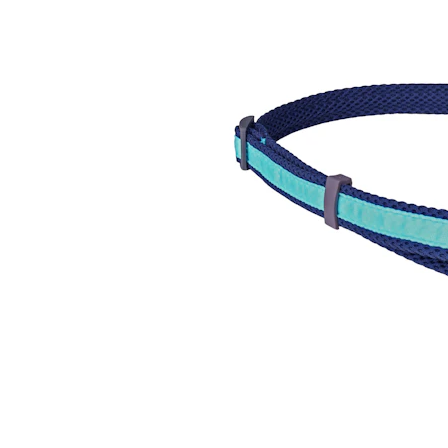
Hypoallergeen vo
Biologisch honde
Vegan hondenvoe
Snacks
Bekijk alles