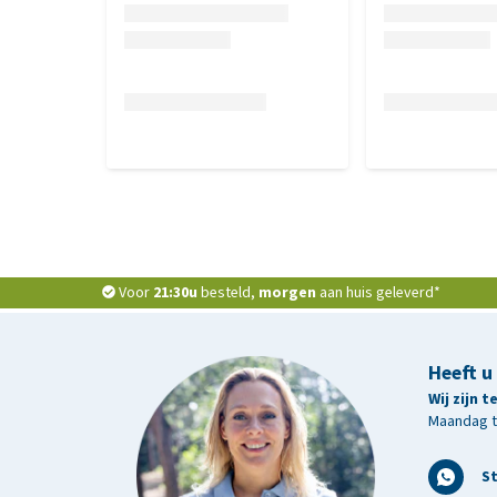
Voor
21:30u
besteld,
morgen
aan huis geleverd*
Heeft u
Wij zijn 
Maandag t/
S