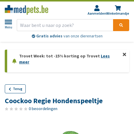
Aanmelden
Winkelmandje
Menu
Gratis advies
van onze dierenartsen
Trovet Week: tot -15% korting op Trovet
Lees
meer
Terug
Coockoo Regie Hondenspeeltje
0 beoordelingen