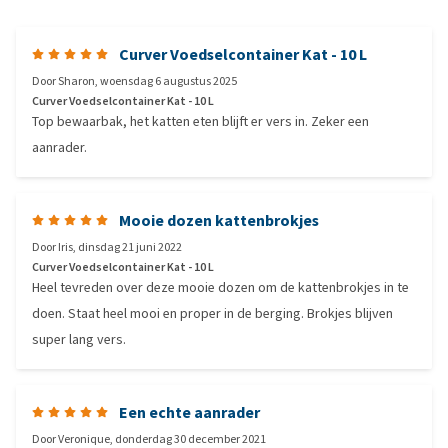
Curver Voedselcontainer Kat - 10 L
Door
Sharon
,
woensdag 6 augustus 2025
Curver Voedselcontainer Kat - 10 L
Top bewaarbak, het katten eten blijft er vers in. Zeker een
aanrader.
Mooie dozen kattenbrokjes
Door
Iris
,
dinsdag 21 juni 2022
Curver Voedselcontainer Kat - 10 L
Heel tevreden over deze mooie dozen om de kattenbrokjes in te
doen. Staat heel mooi en proper in de berging. Brokjes blijven
super lang vers.
Een echte aanrader
Door
Veronique
,
donderdag 30 december 2021