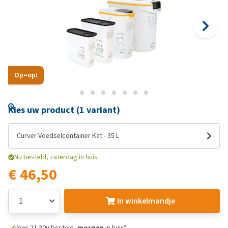
Op=op!
Kies uw product (1 variant)
Curver Voedselcontainer Kat - 35 L
Nu besteld, zaterdag in huis
€ 46,50
In winkelmandje
Voor 21:30u besteld,
morgen
in huis*