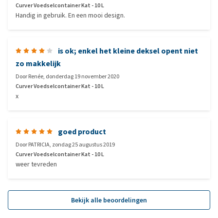
Curver Voedselcontainer Kat - 10 L
Handig in gebruik. En een mooi design.
is ok; enkel het kleine deksel opent niet
zo makkelijk
Door
Renée
,
donderdag 19 november 2020
Curver Voedselcontainer Kat - 10 L
x
goed product
Door
PATRICIA
,
zondag 25 augustus 2019
Curver Voedselcontainer Kat - 10 L
weer tevreden
Bekijk alle beoordelingen