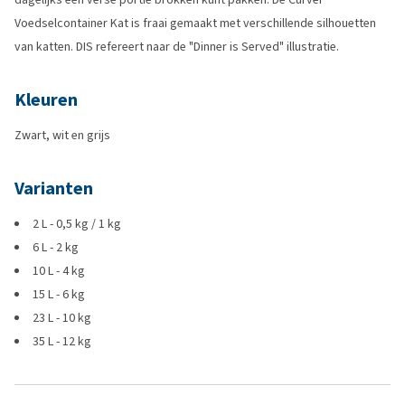
Voedselcontainer Kat is fraai gemaakt met verschillende silhouetten
van katten. DIS refereert naar de "Dinner is Served" illustratie.
Kleuren
Zwart, wit en grijs
Varianten
2 L - 0,5 kg / 1 kg
6 L - 2 kg
10 L - 4 kg
15 L - 6 kg
23 L - 10 kg
35 L - 12 kg