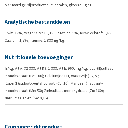
plantaardige bijproducten, mineralen, glycerol, gist.
Analytische bestanddelen
Eiwit: 35%, Vetgehalte: 13,3%, Ruwe as: 9%, Ruwe celstof: 3,6%,
Calcium: 1,7%, Taurine: 1 800mg/kg.
Nutritionele toevoegingen
IE/kg: Vit A: 32 000; Vit D3: 1 000; Vit E: 960; mg/kg: IJzer(II)sulfaat-
monohydraat: (Fe: 100); Calciumjodaat, watervrij: (I: 2,6);
Koper(II)sulfaat-pentahydraat: (Cu: 16); Mangaan(II)sulfaat-
monohydraat: (Mn: 50); Zinksulfaat-monohydraat: (Zn: 160);
Natriumseleniet: (Se: 0,15).
Combineer dit product