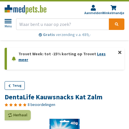
Aanmelden
Winkelmandje
Menu
Gratis
verzending v.a. €89,-
Trovet Week: tot -15% korting op Trovet
Lees
meer
Terug
DentaLife Kauwsnacks Kat Zalm
8 beoordelingen
Herhaal