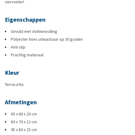
viervoeter!
Eigenschappen
Gevuld met vlokkenvulling
Polyester hoes uitwasbaar op 30 graden
Anti-slip
Prachtig materiaal
Kleur
Terracotta
Afmetingen
65 x 60 x 20 cm
80 x 70 x 22 cm
95 x 80 x 25 cm