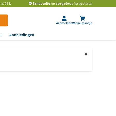
a. €89,-
Eenvoudig
en
zorgeloos
terugsturen
Aanmelden
Winkelmandje
l
Aanbiedingen
ndoeningen
gst, gedrag en stress
aas, nier, lever en hart
wrichten, beweging en
D
id, jeuk en vacht
chtwegen en keel
ag, darmen en diarree