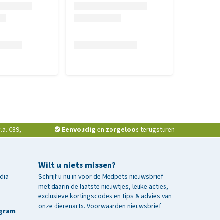
a. €89,-
Eenvoudig
en
zorgeloos
terugsturen
Wilt u niets missen?
edia
Schrijf u nu in voor de Medpets nieuwsbrief
met daarin de laatste nieuwtjes, leuke acties,
exclusieve kortingscodes en tips & advies van
onze dierenarts.
Voorwaarden nieuwsbrief
agram