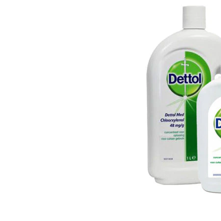
Hypoallergeen vo
Biologisch honde
Vegan hondenvoe
Snacks
Bekijk alles