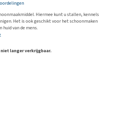
erproblemen
eoordelingen
derdom en dementie
choonmaakmiddel. Hiermee kunt u stallen, kennels
ergewicht en conditie
einigen. Het is ook geschikt voor het schoonmaken
n huid van de mens.
ieren, pezen en botten
e
uchtbaarheid
kijk alles
 niet langer verkrijgbaar.