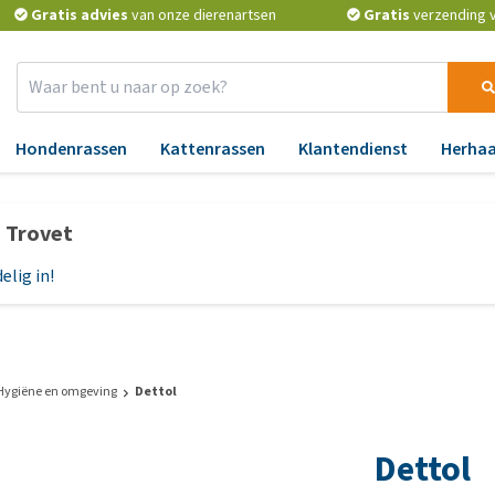
Gratis advies
van onze dierenartsen
Gratis
verzending v.
Hondenrassen
Kattenrassen
Klantendienst
Herhaa
Benodigdheden
Apotheek
Aa
p Trovet
Verkoeling
Vlooien en teken
An
elig in!
Verzorging
Ontworming
Bl
Reflectie en verlichting
Medicijnen en
Ge
supplementen
H
Manden en kussens
Vitamines en mineralen
Hu
voer
Speelgoed
Hygiëne en omgeving
Dettol
Probiotica en weerstand
Lu
cks
Halsbanden, leibanden,
Dettol
tuigjes
BARF
Ma
voer