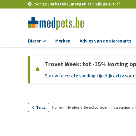
Voor
21:30u
besteld,
morgen
aan huis geleverd*
Dieren
Merken
Advies van de dierenarts
Voer
Trovet Week: tot -15% korting o
Hondenbrokken
Sla uw favoriete voeding tijdelijk extra voord
Natvoer
Dieetvoer
Standaardvoer
Graanvrij honden
Terug
Home
Honden
Benodigdheden
Verzorging
Puppyvoer en sna
Glutenvrij honden