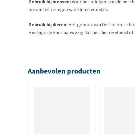
Gebruik bij mensen:
Voor het reinigen van de besch
preventief reinigen van kleine wondjes.
Gebruik bij dieren:
Het gebruik van Dettol om schaa
Hierbij is de kans aanwezig dat het dier de vloeisto
Omgevingsreiniger
Voor het reinigen van stallen, kennels etc. mengt 
Aanbevolen producten
Hoe moet ik Dettol gebruiken?
Verdun het middel eerst met water (meestal 1 deel 
watje of schoon doekje. Vermijd contact met de oge
verband met mogelijke irritatie. Als het toch in de 
Let op