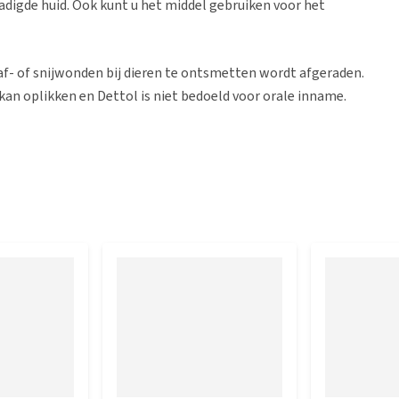
adigde huid. Ook kunt u het middel gebruiken voor het
f- of snijwonden bij dieren te ontsmetten wordt afgeraden.
f kan oplikken en Dettol is niet bedoeld voor orale inname.
u Dettol met warm water.
lotion op 30 delen water) en breng het op de huid met een
n en laat het middel niet in de mond of neus komen, in
ogen komt, spoel de ogen dan direct uit met water.