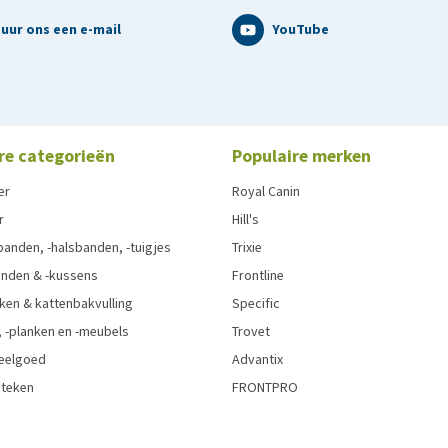
uur ons een e-mail
YouTube
re categorieën
Populaire merken
er
Royal Canin
r
Hill's
anden, -halsbanden, -tuigjes
Trixie
nden & -kussens
Frontline
ken & kattenbakvulling
Specific
 -planken en -meubels
Trovet
eelgoed
Advantix
 teken
FRONTPRO