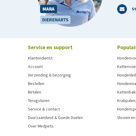
St
Service en support
Populai
Klantendienst
Hondenvo
Account
Kattenvoe
Verzending & bezorging
Hondenleib
Bestellen
Hondenma
Betalen
Kattenbak
Terugsturen
Krabpalen,
Service & contact
Hondensp
Duurzaamheid & Goede Doelen
Vlooien en
Over Medpets