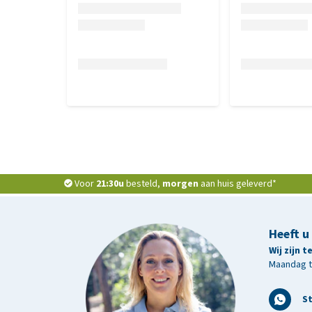
Om gezondheidsproblemen bij katten te voorkomen 
goed na te spoelen met water, te laten drogen en r
Orale opname moet vermeden worden.
Voor
21:30u
besteld,
morgen
aan huis geleverd*
Heeft u
Wij zijn 
Maandag t/
S