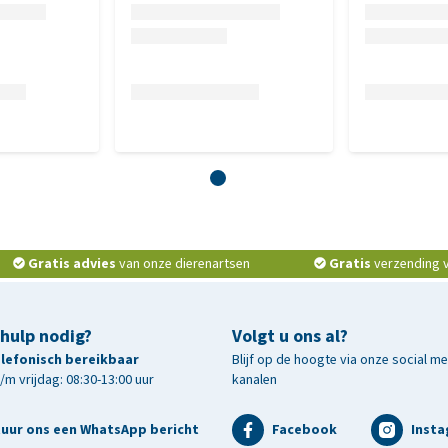
is het belangrijk gereinigde oppervlaktes binnenshuis
uimtes te ventileren voordat dieren teruggeplaatst worden.
Gratis advies
van onze dierenartsen
Gratis
verzending v.
 hulp nodig?
Volgt u ons al?
telefonisch bereikbaar
Blijf op de hoogte via onze social m
m vrijdag: 08:30-13:00 uur
kanalen
tuur ons een WhatsApp bericht
Facebook
Inst