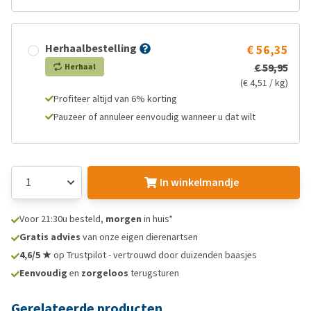
Herhaalbestelling
€ 56,35
€ 59,95
Herhaal
(€ 4,51 / kg)
Profiteer altijd van 6% korting
Pauzeer of annuleer eenvoudig wanneer u dat wilt
In winkelmandje
Voor 21:30u besteld,
morgen
in huis*
Gratis advies
van onze eigen dierenartsen
4,6/5 ★
op Trustpilot - vertrouwd door duizenden baasjes
Eenvoudig
en
zorgeloos
terugsturen
Gerelateerde producten