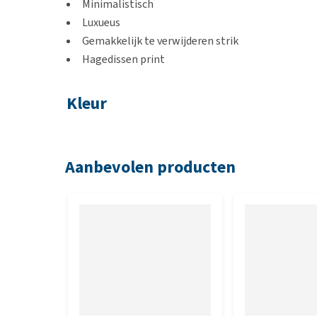
Minimalistisch
Luxueus
Gemakkelijk te verwijderen strik
Hagedissen print
Kleur
Blauw
Aanbevolen producten
Maat
Om er zeker van te zijn dat u de juiste maat voor uw 
meten. In het artikel
Hoe weet ik welke maat mijn h
beste kunt opmeten.
Maatvoering
DWAM Halsband B
Maat
Dikte Halsband