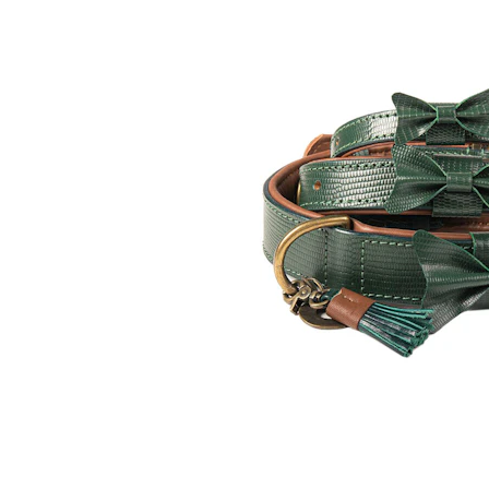
Hypoallergeen vo
Biologisch honde
Vegan hondenvoe
Snacks
Bekijk alles