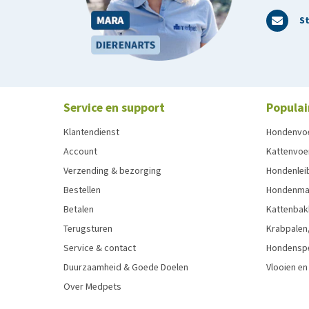
teruggestuurd. Het komt dan ten bate van een goed 
St
worden met producten die niet in nieuwstaat worde
voor het passen en / of terugsturen.
Service en support
Populai
Klantendienst
Hondenvo
Account
Kattenvoe
Verzending & bezorging
Hondenleib
Bestellen
Hondenma
Betalen
Kattenbak
Terugsturen
Krabpalen,
Service & contact
Hondensp
Duurzaamheid & Goede Doelen
Vlooien en
Over Medpets