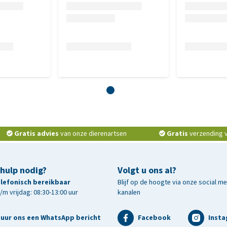
16-22 cm
20-26 cm
24-30 cm
28-34 cm
32-42 cm
39-49 cm
47-57 cm
55-65 cm
Gratis advies
van onze dierenartsen
Gratis
verzending v.
 niet past?
 hulp nodig?
Volgt u ons al?
telefonisch bereikbaar
Blijf op de hoogte via onze social m
, mag u het vest uit de verpakking halen en naast uw
m vrijdag: 08:30-13:00 uur
kanalen
 U mag het vest, wegens hygiënische redenen, niet
huisdier. Indien wij bij terugkomst constateren dat het vest
tuur ons een WhatsApp bericht
Facebook
Inst
t of gewassen is, dan wordt het product niet naar u