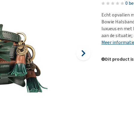
Voer- en drinkbakken
Medische benodigdheden
Ni
er
0 b
Bekijk alles
Bench
Ou
nvoer
Echt opvallen m
Op reis en onderweg
Ov
Bowie Halsband 
r
luxueus en met 
Puppy benodigdheden
Sp
aan de situatie;
Bekijk alles
Vr
Meer informati
Be
Dit product is