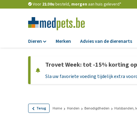
Voor
21:30u
besteld,
morgen
aan huis geleverd*
Dieren
Merken
Advies van de dierenarts
Voer
Trovet Week: tot -15% korting o
Hondenbrokken
Sla uw favoriete voeding tijdelijk extra voord
Natvoer
Dieetvoer
Standaardvoer
Graanvrij honden
Terug
Home
Honden
Benodigdheden
Halsbanden, l
Puppyvoer en sna
Glutenvrij honden