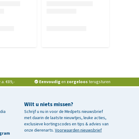
a. €89,-
Eenvoudig
en
zorgeloos
terugsturen
Wilt u niets missen?
edia
Schrijf u nu in voor de Medpets nieuwsbrief
met daarin de laatste nieuwtjes, leuke acties,
exclusieve kortingscodes en tips & advies van
onze dierenarts.
Voorwaarden nieuwsbrief
agram