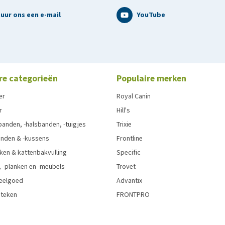
doel (lokaal asiel). Aangezien wij vaak geconfronteerd
uur ons een e-mail
YouTube
n geretourneerd, moeten wij helaas deze regels hanteren
re categorieën
Populaire merken
er
Royal Canin
r
Hill's
anden, -halsbanden, -tuigjes
Trixie
nden & -kussens
Frontline
ken & kattenbakvulling
Specific
 -planken en -meubels
Trovet
eelgoed
Advantix
 teken
FRONTPRO