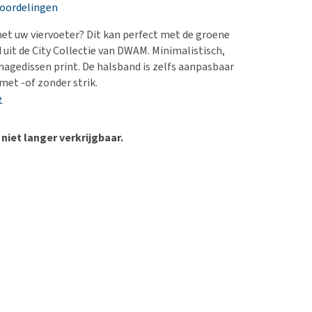
erproblemen
eoordelingen
derdom en dementie
et uw viervoeter? Dit kan perfect met de groene
ergewicht en conditie
uit de City Collectie van DWAM. Minimalistisch,
hagedissen print. De halsband is zelfs aanpasbaar
ieren, pezen en botten
 met -of zonder strik.
uchtbaarheid
e
kijk alles
 niet langer verkrijgbaar.