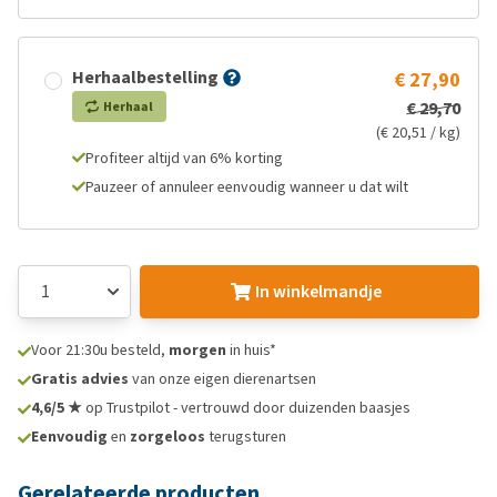
Herhaalbestelling
€ 27,90
€ 29,70
Herhaal
(€ 20,51 / kg)
Profiteer altijd van 6% korting
Pauzeer of annuleer eenvoudig wanneer u dat wilt
In winkelmandje
Voor 21:30u besteld,
morgen
in huis*
Gratis advies
van onze eigen dierenartsen
4,6/5 ★
op Trustpilot - vertrouwd door duizenden baasjes
Eenvoudig
en
zorgeloos
terugsturen
Gerelateerde producten