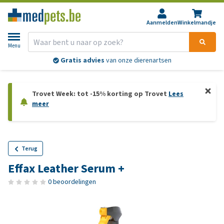
Aanmelden
Winkelmandje
Menu
Gratis advies
van onze dierenartsen
Trovet Week: tot -15% korting op Trovet
Lees
meer
Terug
Effax Leather Serum +
0 beoordelingen