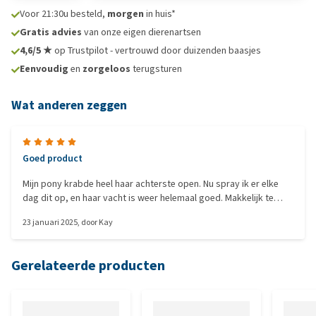
Voor 21:30u besteld,
morgen
in huis*
Gratis advies
van onze eigen dierenartsen
4,6/5 ★
op Trustpilot - vertrouwd door duizenden baasjes
Eenvoudig
en
zorgeloos
terugsturen
Wat anderen zeggen
Goed product
Mijn pony krabde heel haar achterste open. Nu spray ik er elke
dag dit op, en haar vacht is weer helemaal goed. Makkelijk te
gebruiken ook, gewoon snel even sprayen.
23 januari 2025
, door
Kay
Gerelateerde producten