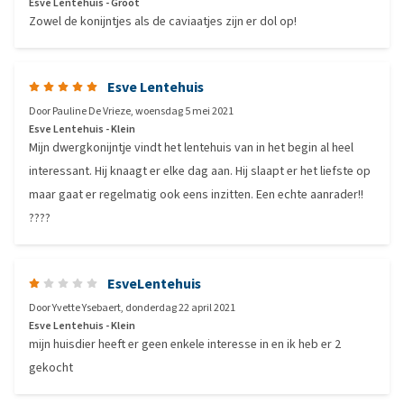
Esve Lentehuis - Groot
Zowel de konijntjes als de caviaatjes zijn er dol op!
Esve Lentehuis
Door
Pauline De Vrieze
,
woensdag 5 mei 2021
Esve Lentehuis - Klein
Mijn dwergkonijntje vindt het lentehuis van in het begin al heel
interessant. Hij knaagt er elke dag aan. Hij slaapt er het liefste op
maar gaat er regelmatig ook eens inzitten. Een echte aanrader!!
????
EsveLentehuis
Door
Yvette Ysebaert
,
donderdag 22 april 2021
Esve Lentehuis - Klein
mijn huisdier heeft er geen enkele interesse in en ik heb er 2
gekocht