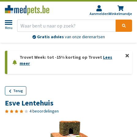
Aanmelden
Winkelmandje
Menu
Gratis advies
van onze dierenartsen
Trovet Week: tot -15% korting op Trovet
Lees
meer
Terug
Esve Lentehuis
4 beoordelingen