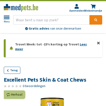
Aanmelden
Winkelmandje
Menu
Gratis advies
van onze dierenartsen
Trovet Week: tot -15% korting op Trovet
Lees
meer
Terug
Excellent Pets Skin & Coat Chews
0 beoordelingen
Herhaal