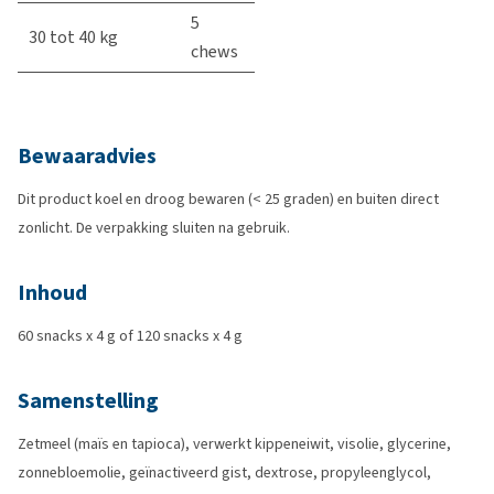
5
30 tot 40 kg
chews
Bewaaradvies
Dit product koel en droog bewaren (< 25 graden) en buiten direct
zonlicht. De verpakking sluiten na gebruik.
Inhoud
60 snacks x 4 g of 120 snacks x 4 g
Samenstelling
Zetmeel (maïs en tapioca), verwerkt kippeneiwit, visolie, glycerine,
zonnebloemolie, geïnactiveerd gist, dextrose, propyleenglycol,