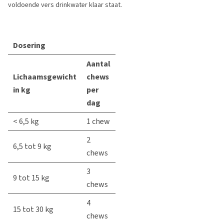
voldoende vers drinkwater klaar staat.
Dosering
Aantal
Lichaamsgewicht
chews
in kg
per
dag
< 6,5 kg
1 chew
2
6,5 tot 9 kg
chews
3
9 tot 15 kg
chews
4
15 tot 30 kg
chews