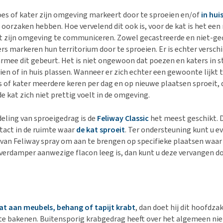
s of kater zijn omgeving markeert door te sproeien en/of
in hui
 oorzaken hebben. Hoe vervelend dit ook is, voor de kat is het een 
 zijn omgeving te communiceren. Zowel gecastreerde en niet-ge
s markeren hun territorium door te sproeien. Er is echter verschil
rmee dit gebeurt. Het is niet ongewoon dat poezen en katers in s
eien of in huis plassen. Wanneer er zich echter een gewoonte lijkt
s of kater meerdere keren per dag en op nieuwe plaatsen sproeit, 
de kat zich niet prettig voelt in de omgeving.
eling van sproeigedrag is de
Feliway Classic
het meest geschikt. D
tact in de ruimte waar
de kat sproeit
. Ter ondersteuning kunt u e
an Feliway spray om aan te brengen op specifieke plaatsen waar 
e verdamper aanwezige flacon leeg is, dan kunt u deze vervangen d
at aan meubels, behang of tapijt krabt
, dan doet hij dit hoofdzak
 te bakenen. Buitensporig krabgedrag heeft over het algemeen ni