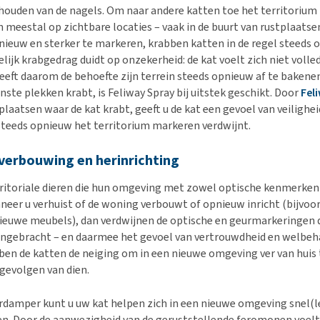
ouden van de nagels. Om naar andere katten toe het territorium
 meestal op zichtbare locaties – vaak in de buurt van rustplaats
nieuw en sterker te markeren, krabben katten in de regel steeds 
lijk krabgedrag duidt op onzekerheid: de kat voelt zich niet volledi
eft daarom de behoefte zijn terrein steeds opnieuw af te baken
ste plekken krabt, is Feliway Spray bij uitstek geschikt. Door
Fel
plaatsen waar de kat krabt, geeft u de kat een gevoel van veilighe
teeds opnieuw het territorium markeren verdwijnt.
 verbouwing en herinrichting
rritoriale dieren die hun omgeving met zowel optische kenmerken 
eer u verhuist of de woning verbouwt of opnieuw inricht (bijvoor
ieuwe meubels), dan verdwijnen de optische en geurmarkeringen d
angebracht – en daarmee het gevoel van vertrouwdheid en welbeh
en de katten de neiging om in een nieuwe omgeving ver van huis
 gevolgen van dien.
rdamper kunt u uw kat helpen zich in een nieuwe omgeving snel(le
n. Door de aanwezigheid van de geruststellende feromonen voelt