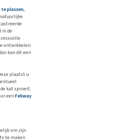
s te plassen
,
natuurlijke
castreerde
 in de
tressvolle
 te ontwikkelen
dan kan dit een
eze plaatst u
ventueel
de kat sproeit.
oor een
Feliway
elijk om zijn
ets te maken