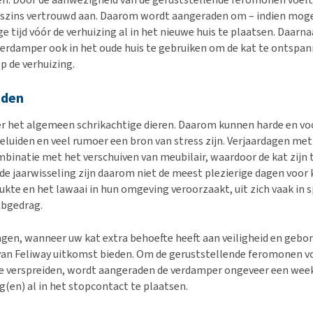
szins vertrouwd aan. Daarom wordt aangeraden om – indien mogel
 tijd vóór de verhuizing al in het nieuwe huis te plaatsen. Daarna
verdamper ook in het oude huis te gebruiken om de kat te ontspa
p de verhuizing.
iden
er het algemeen schrikachtige dieren. Daarom kunnen harde en vo
luiden en veel rumoer een bron van stress zijn. Verjaardagen met
mbinatie met het verschuiven van meubilair, waardoor de kat zijn 
 de jaarwisseling zijn daarom niet de meest plezierige dagen voor 
rukte en het lawaai in hun omgeving veroorzaakt, uit zich vaak in 
bgedrag.
agen, wanneer uw kat extra behoefte heeft aan veiligheid en gebo
an Feliway uitkomst bieden. Om de geruststellende feromonen vo
te verspreiden, wordt aangeraden de verdamper ongeveer een week
g(en) al in het stopcontact te plaatsen.