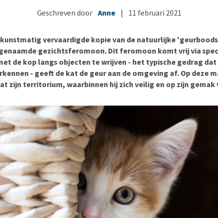
Voer- en drinkbakken
Medische benodigdheden
Ni
er
Geschreven door
Anne
|
11 februari 2021
Bekijk alles
Bench
Ou
nvoer
Op reis en onderweg
Ov
r
n kunstmatig vervaardigde kopie van de natuurlijke 'geurbood
Puppy benodigdheden
Sp
ogenaamde gezichtsferomoon. Dit feromoon komt vrij via speci
met de kop langs objecten te wrijven - het typische gedrag da
Bekijk alles
Vr
erkennen - geeft de kat de geur aan de omgeving af. Op deze m
Be
t zijn territorium, waarbinnen hij zich veilig en op zijn gemak 