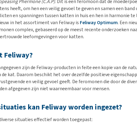
ppeasing Phermone (C.A.P)
. Dit is een feromoon dat de moederpoe
tens heeft, om hen een veilig gevoel te geven en samen een band
licten en spanningen tussen katten in huis en hen in harmonie te 
euw in het assortiment van Feliway is
Feliway Optimum
. Een nie
omonen complex, gebaseerd op de meest recente onderzoeken naa
 vertrouwde leefomgevingen voor katten.
t Feliway?
angegeven zijn de Feliway-producten in feite een kopie van de natu
de kat. Daarom beschikt het over dezelfde positieve eigenschap
 rustgevende en veilig gevoel geeft. De feromonen die door de dive
den afgegeven zijn niet waarneembaar voor mensen.
situaties kan Feliway worden ingezet?
diverse situaties effectief worden toegepast: