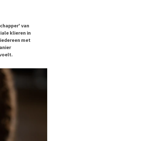
erproblemen
derdom en dementie
ergewicht en conditie
schapper' van
ieren, pezen en botten
ale klieren in
t iedereen met
uchtbaarheid
anier
kijk alles
voelt.