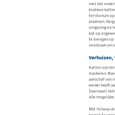
met het onderh
krabben katten
territorium op
plaatsen. Derge
omgeving en he
kat op ongewen
te brengen op 
noodzaak om s
Verhuizen,
Katten zijn te
markeren. Wann
aanschaf van n
eerder heeft a
Daarnaast hebb
alle mogelijke
Met Feliway ve
gemak te voele