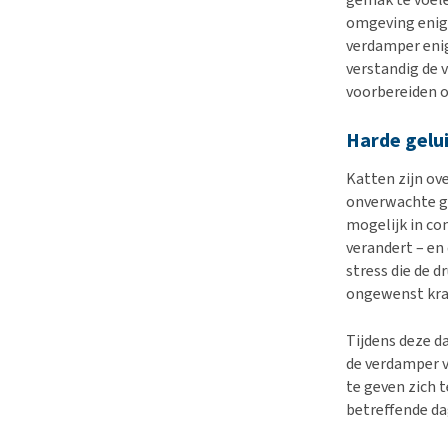
omgeving enig
verdamper enige
verstandig de 
voorbereiden o
Harde gelu
Katten zijn ov
onverwachte ge
mogelijk in co
verandert – en
stress die de d
ongewenst kra
Tijdens deze d
de verdamper v
te geven zich 
betreffende da