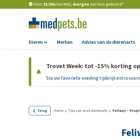
Voor
21:30u
besteld,
morgen
aan huis geleverd*
Dieren
Merken
Advies van de dierenarts
Voer
Trovet Week: tot -15% korting o
Hondenbrokken
Sla uw favoriete voeding tijdelijk extra voord
Natvoer
Dieetvoer
Standaardvoer
Graanvrij honden
Terug
Home
Tips van onze dierenarts
Feliway – Stop
Puppyvoer en sna
Fel
Glutenvrij honden