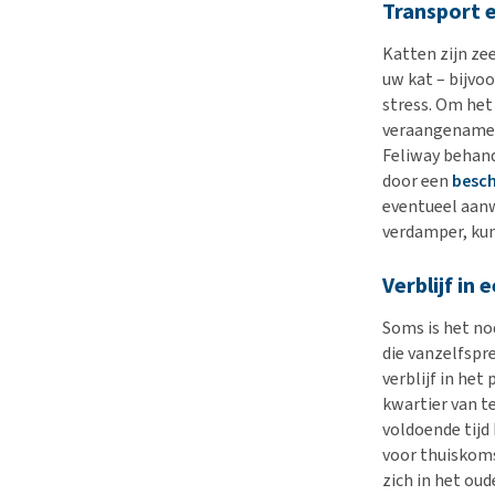
Transport 
Katten zijn ze
uw kat – bijvo
stress. Om het
veraangenamen,
Feliway behand
door een
besc
eventueel aanw
verdamper, kun
Verblijf in 
Soms is het no
die vanzelfspr
verblijf in het
kwartier van t
voldoende tijd
voor thuiskoms
zich in het oud