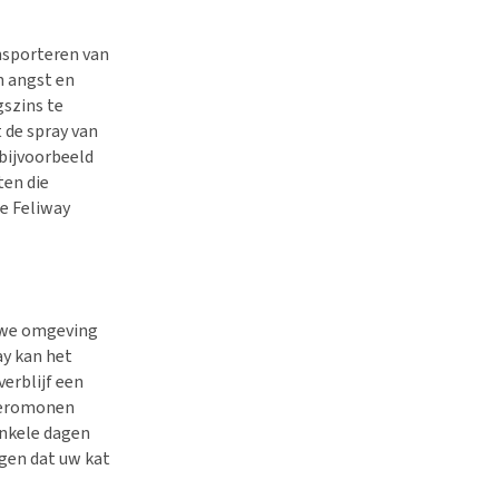
nsporteren van
n angst en
gszins te
 de spray van
(bijvoorbeeld
ten die
de Feliway
euwe omgeving
ay kan het
verblijf een
 feromonen
enkele dagen
rgen dat uw kat