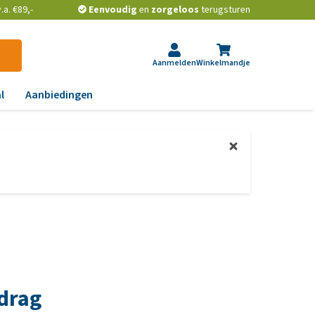
a. €89,-
Eenvoudig
en
zorgeloos
terugsturen
Aanmelden
Winkelmandje
l
Aanbiedingen
ndoeningen
gst, gedrag en stress
aas, nier, lever en hart
wrichten, beweging en
D
id, jeuk en vacht
chtwegen en keel
drag
ag, darmen en diarree