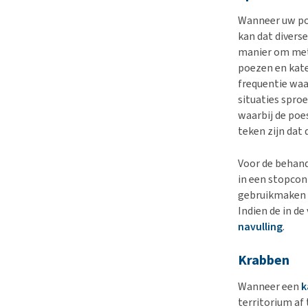
Wanneer uw poe
kan dat diverse
manier om met
poezen en kater
frequentie waa
situaties spro
waarbij de poe
teken zijn dat 
Voor de behand
in een stopcon
gebruikmaken v
Indien de in d
navulling
.
Krabben
Wanneer een
k
territorium af