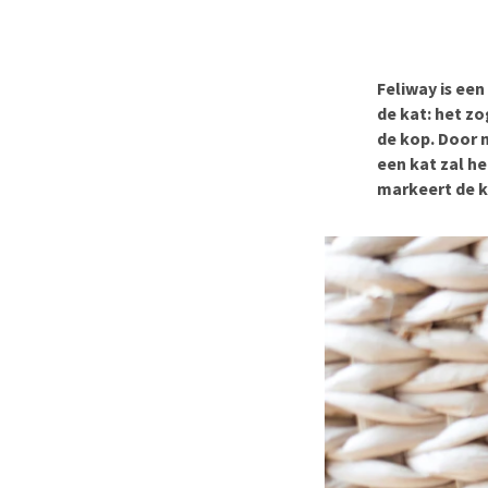
Hypoallergeen vo
Biologisch honde
Vegan hondenvoe
Feliway is ee
de kat: het z
Snacks
de kop. Door 
Bekijk alles
een kat zal h
markeert de ka