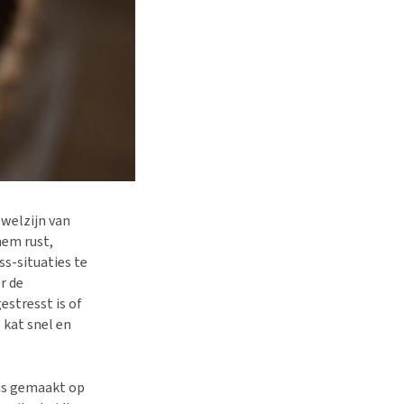
welzijn van
hem rust,
ss-situaties te
r de
stresst is of
 kat snel en
 is gemaakt op