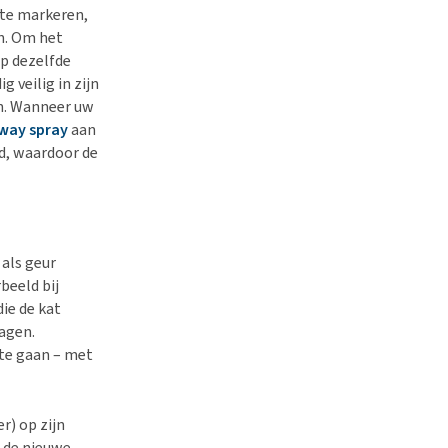
 te markeren,
en. Om het
op dezelfde
g veilig in zijn
en. Wanneer uw
iway spray
aan
id, waardoor de
als geur
beeld bij
ie de kat
agen.
 te gaan – met
r) op zijn
 de nieuwe