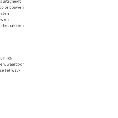
s uitscheidt
 op te bouwen.
laten
uw en
r het creëren
urlijke
pen, waardoor
rse Feliway-