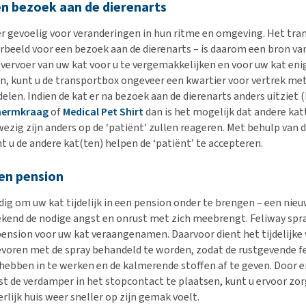
en bezoek aan de dierenarts
er gevoelig voor veranderingen in hun ritme en omgeving. Het tra
orbeeld voor een bezoek aan de dierenarts – is daarom een bron va
 vervoer van uw kat voor u te vergemakkelijken en voor uw kat eni
 kunt u de transportbox ongeveer een kwartier voor vertrek met
elen. Indien de kat er na bezoek aan de dierenarts anders uitziet 
hermkraag
of
Medical Pet Shirt
dan is het mogelijk dat andere kat
ezig zijn anders op de ‘patiënt’ zullen reageren. Met behulp van 
t u de andere kat(ten) helpen de ‘patiënt’ te accepteren.
een pension
dig om uw kat tijdelijk in een pension onder te brengen – een ni
ekend de nodige angst en onrust met zich meebrengt. Feliway spr
 pension voor uw kat veraangenamen. Daarvoor dient het tijdelijke 
evoren met de spray behandeld te worden, zodat de rustgevende
 hebben in te werken en de kalmerende stoffen af te geven. Door 
t de verdamper in het stopcontact te plaatsen, kunt u ervoor zo
erlijk huis weer sneller op zijn gemak voelt.