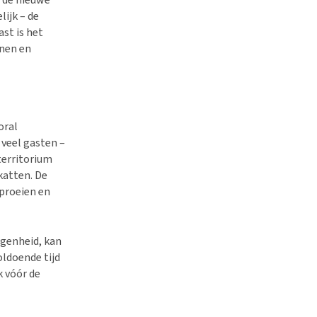
ijk – de
ast is het
nnen en
oral
 veel gasten –
territorium
katten. De
sproeien en
rgenheid, kan
ldoende tijd
 vóór de