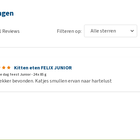
ingen
1
Reviews
Filteren op:
Kitten eten FELIX JUNIOR
ke dag feest Junior - 24 x 85 g
lekker bevonden. Katjes smullen ervan naar hartelust