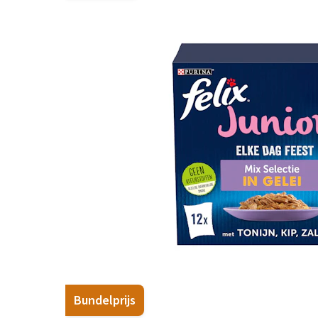
Hypoallergeen vo
Biologisch honde
Vegan hondenvoe
Snacks
Bekijk alles
Bundelprijs