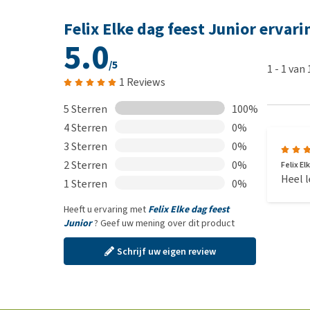
Felix Elke dag feest Junior ervar
5.0
/5
1
-
1
van
1 Reviews
5 Sterren
100%
4 Sterren
0%
3 Sterren
0%
2 Sterren
0%
Felix El
Heel 
1 Sterren
0%
Heeft u ervaring met
Felix Elke dag feest
Junior
? Geef uw mening over dit product
Schrijf uw eigen review