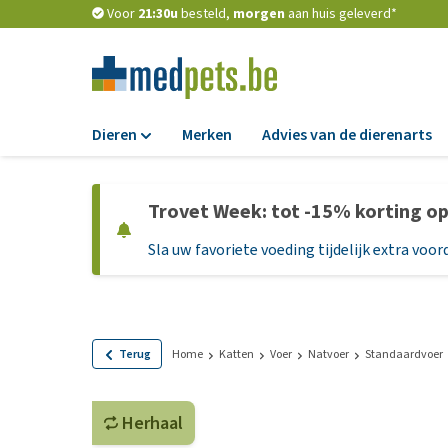
Voor
21:30u
besteld,
morgen
aan huis geleverd*
Dieren
Merken
Advies van de dierenarts
Voer
Trovet Week: tot -15% korting o
Hondenbrokken
Sla uw favoriete voeding tijdelijk extra voord
Natvoer
Dieetvoer
Standaardvoer
Graanvrij honden
Terug
Home
Katten
Voer
Natvoer
Standaardvoer
Puppyvoer en sna
Herhaal
Glutenvrij honden