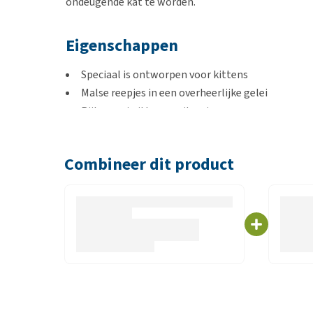
ondeugende kat te worden.
Eigenschappen
Speciaal is ontworpen voor kittens
Malse reepjes in een overheerlijke gelei
Rijk aan eiwitten en vitamines
Smaak
Combineer dit product
Tonijn
Kip
Zalm
Rund
Inhoud
12 x 85 gram