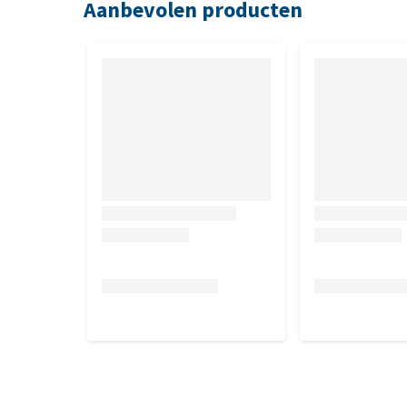
Aanbevolen producten
Samenstelling
Tonijn
: Vlees en Dierlijke Bijproducten* (18%), Plan
Plantaardige Bijproducten, Mineralen, Suiker. *Stukj
Kip
: Vlees en Dierlijke Bijproducten* (20%, waarvan
Visbijproducten, Plantaardige Bijproducten, Minerale
Zalm
: Vlees En Dierlijke Bijproducten* (18%), Plan
Plantaardige Bijproducten, Mineralen, Suiker. *Stukj
Rund
: Vlees en Dierlijke Bijproducten* (20%, waarv
Visbijproducten, Plantaardige Bijproducten, Minerale