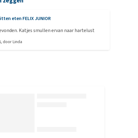
n zeggen
itten eten FELIX JUNIOR
Heel lekker bevonden. Katjes smullen ervan naar hartelust
4
, door
Linda