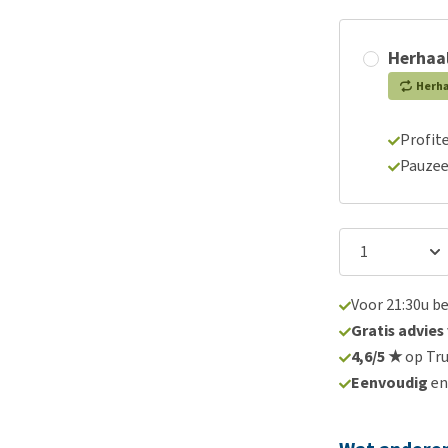
Herhaal
Herh
Profite
Pauzee
Voor 21:30u b
Gratis advies
4,6/5 ★
op Tru
Eenvoudig
e