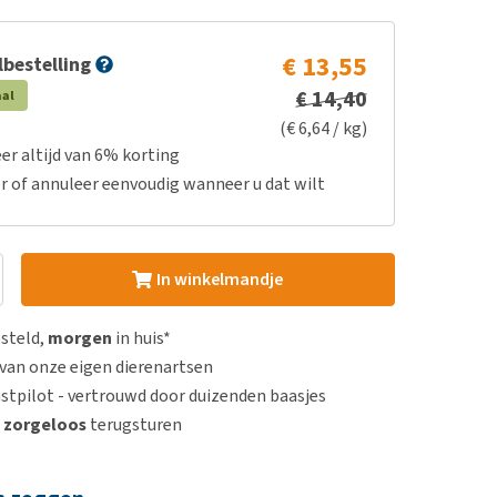
€ 13,55
bestelling
€ 14,40
aal
(€ 6,64 / kg)
er altijd van 6% korting
r of annuleer eenvoudig wanneer u dat wilt
In winkelmandje
esteld,
morgen
in huis*
van onze eigen dierenartsen
stpilot - vertrouwd door duizenden baasjes
n
zorgeloos
terugsturen