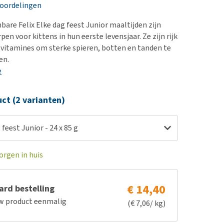
erproblemen
eoordelingen
derdom en dementie
are Felix Elke dag feest Junior maaltijden zijn
ergewicht en conditie
en voor kittens in hun eerste levensjaar. Ze zijn rijk
 vitamines om sterke spieren, botten en tanden te
ieren, pezen en botten
en.
uchtbaarheid
e
kijk alles
ct (2 varianten)
 feest Junior - 24 x 85 g
orgen in huis
€ 14,40
rd bestelling
w product eenmalig
(€ 7,06/ kg)