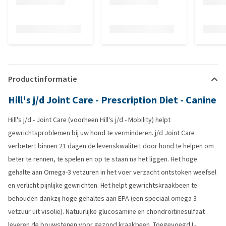
Productinformatie
Hill's j/d Joint Care - Prescription Diet - Canine
Hill's j/d - Joint Care (voorheen Hill's j/d - Mobility) helpt
gewrichtsproblemen bij uw hond te verminderen. j/d Joint Care
verbetert binnen 21 dagen de levenskwaliteit door hond te helpen om
beter te rennen, te spelen en op te staan na het liggen. Het hoge
gehalte aan Omega-3 vetzuren in het voer verzacht ontstoken weefsel
en verlicht pijnlijke gewrichten. Het helpt gewrichtskraakbeen te
behouden dankzij hoge gehaltes aan EPA (een speciaal omega 3-
vetzuur uit visolie). Natuurlijke glucosamine en chondroïtinesulfaat
leveren de bouwstenen voor gezond kraakbeen. Toegevoegd L-