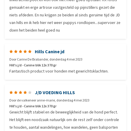
gemaakt en erge artrose vastgesteld op pijnstillers gezet die
niets afdeden. En nu krijgen ze beiden al sinds geruime tijd de JD
van hills en ik heb hier net weer puppys rondlopen...supervoer ze
doen het beiden heel goed nu
Hills Canine jd
Door
Carine De Brabander
,
donderdag 4 mei 2023
Hill's j/d - Canine blik 12x 370 gr
Fantastisch product voor honden met gewrichtsklachten.
J/D VOEDING HILLS
Door
de valkeneer anne-marie
,
donderdag 4 mei 2023
Hill's j/d - Canine blik 12x 370 gr
Gewicht blijft stabiel en de beweeglijkheid van de hond perfect.
Het blijft een noodzaak natuurlijk om de rest zelf onder controle
te houden, aantal wandelingen, hoe wandelen, geen balsporten