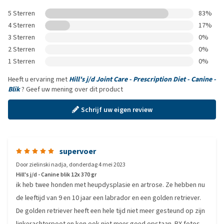
5 Sterren
83%
4 Sterren
17%
3 Sterren
0%
2 Sterren
0%
1 Sterren
0%
Heeft u ervaring met
Hill's j/d Joint Care - Prescription Diet - Canine -
Blik
? Geef uw mening over dit product
Schrijf uw eigen review
supervoer
Door
zielinski nadja
,
donderdag 4 mei 2023
Hill's j/d - Canine blik 12x 370 gr
ik heb twee honden met heupdysplasie en artrose. Ze hebben nu
de leeftijd van 9 en 10 jaar een labrador en een golden retriever.
De golden retriever heeft een hele tijd niet meer gesteund op zijn
linkerachterpoot en kon ook niet meer goed opstaan. RX fotos