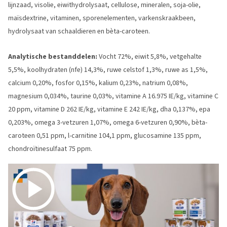
lijnzaad, visolie, eiwithydrolysaat, cellulose, mineralen, soja-olie,
maïsdextrine, vitaminen, sporenelementen, varkenskraakbeen,
hydrolysaat van schaaldieren en bèta-caroteen.
Analytische bestanddelen:
Vocht 72%, eiwit 5,8%, vetgehalte
5,5%, koolhydraten (nfe) 14,3%, ruwe celstof 1,3%, ruwe as 1,5%,
calcium 0,20%, fosfor 0,15%, kalium 0,23%, natrium 0,08%,
magnesium 0,034%, taurine 0,03%, vitamine A 16.975 IE/kg, vitamine C
20 ppm, vitamine D 262 IE/kg, vitamine E 242 IE/kg, dha 0,137%, epa
0,203%, omega 3-vetzuren 1,07%, omega 6-vetzuren 0,90%, bèta-
caroteen 0,51 ppm, l-carnitine 104,1 ppm, glucosamine 135 ppm,
chondroïtinesulfaat 75 ppm.