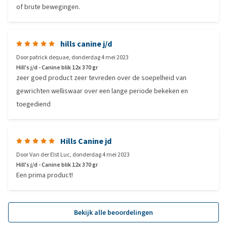
of brute bewegingen.
hills canine j/d
Door
patrick dequae
,
donderdag 4 mei 2023
Hill's j/d - Canine blik 12x 370 gr
zeer goed product zeer tevreden over de soepelheid van
gewrichten welliswaar over een lange periode bekeken en
toegediend
Hills Canine jd
Door
Van der Elst Luc
,
donderdag 4 mei 2023
Hill's j/d - Canine blik 12x 370 gr
Een prima product!
Bekijk alle beoordelingen