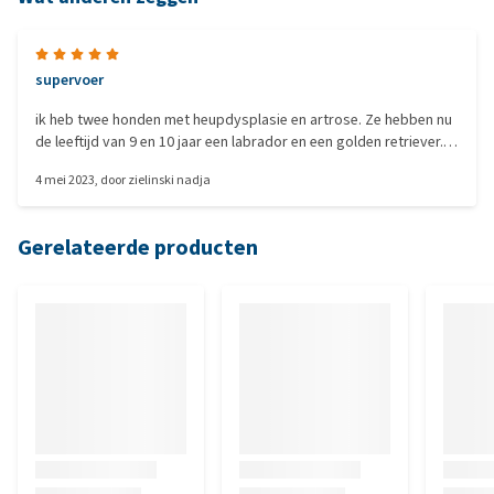
supervoer
ik heb twee honden met heupdysplasie en artrose. Ze hebben nu
de leeftijd van 9 en 10 jaar een labrador en een golden retriever.
De golden retriever heeft een hele tijd niet meer gesteund op zijn
4 mei 2023
, door
zielinski nadja
linkerachterpoot en kon ook niet meer goed opstaan. RX fotos
gemaakt en erge artrose vastgesteld op pijnstillers gezet die
niets afdeden. En nu krijgen ze beiden al sinds geruime tijd de JD
Gerelateerde producten
van hills en ik heb hier net weer puppys rondlopen...supervoer ze
doen het beiden heel goed nu