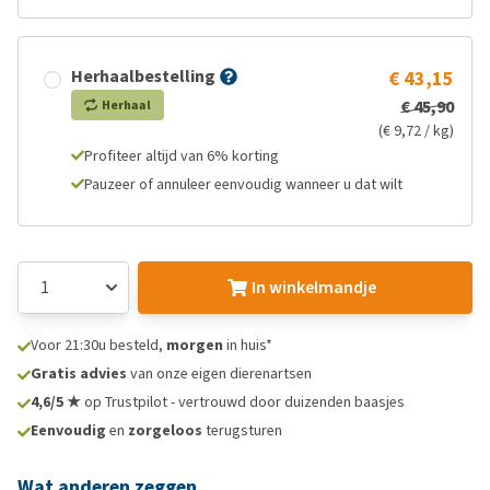
Herhaalbestelling
€ 43,15
€ 45,90
Herhaal
(€ 9,72 / kg)
Profiteer altijd van 6% korting
Pauzeer of annuleer eenvoudig wanneer u dat wilt
In winkelmandje
Voor 21:30u besteld,
morgen
in huis*
Gratis advies
van onze eigen dierenartsen
4,6/5 ★
op Trustpilot - vertrouwd door duizenden baasjes
Eenvoudig
en
zorgeloos
terugsturen
Wat anderen zeggen