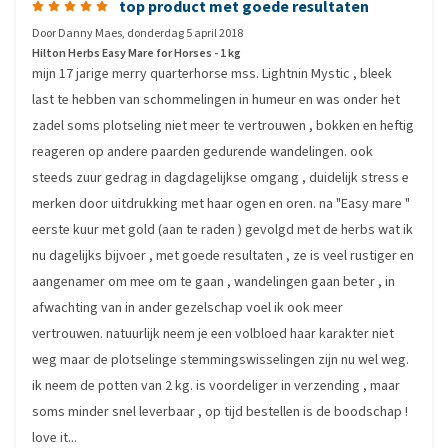
top product met goede resultaten
Door
Danny Maes
,
donderdag 5 april 2018
Hilton Herbs Easy Mare for Horses - 1 kg
mijn 17 jarige merry quarterhorse mss. Lightnin Mystic , bleek
last te hebben van schommelingen in humeur en was onder het
zadel soms plotseling niet meer te vertrouwen , bokken en heftig
reageren op andere paarden gedurende wandelingen. ook
steeds zuur gedrag in dagdagelijkse omgang , duidelijk stress e
merken door uitdrukking met haar ogen en oren. na "Easy mare "
eerste kuur met gold (aan te raden ) gevolgd met de herbs wat ik
nu dagelijks bijvoer , met goede resultaten , ze is veel rustiger en
aangenamer om mee om te gaan , wandelingen gaan beter , in
afwachting van in ander gezelschap voel ik ook meer
vertrouwen. natuurlijk neem je een volbloed haar karakter niet
weg maar de plotselinge stemmingswisselingen zijn nu wel weg.
ik neem de potten van 2 kg. is voordeliger in verzending , maar
soms minder snel leverbaar , op tijd bestellen is de boodschap !
love it...