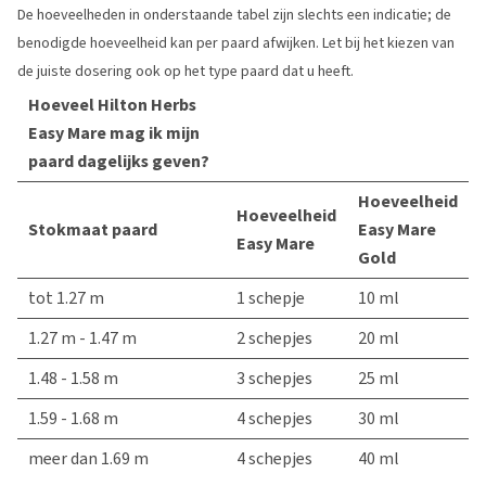
De hoeveelheden in onderstaande tabel zijn slechts een indicatie; de
benodigde hoeveelheid kan per paard afwijken. Let bij het kiezen van
de juiste dosering ook op het type paard dat u heeft.
Hoeveel Hilton Herbs
Easy Mare mag ik mijn
paard dagelijks geven?
Hoeveelheid
Hoeveelheid
Stokmaat paard
Easy Mare
Easy Mare
Gold
tot 1.27 m
1 schepje
10 ml
1.27 m - 1.47 m
2 schepjes
20 ml
1.48 - 1.58 m
3 schepjes
25 ml
1.59 - 1.68 m
4 schepjes
30 ml
meer dan 1.69 m
4 schepjes
40 ml