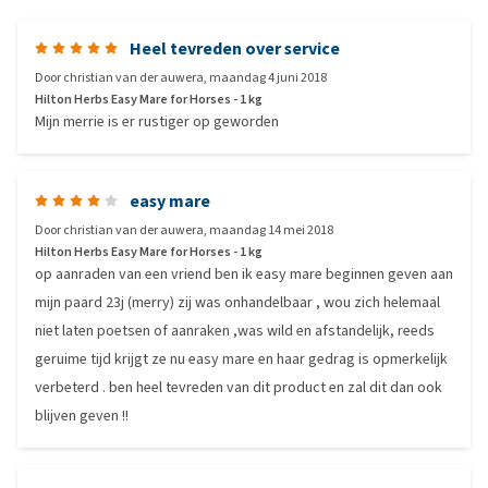
Heel tevreden over service
Door
christian van der auwera
,
maandag 4 juni 2018
Hilton Herbs Easy Mare for Horses - 1 kg
Mijn merrie is er rustiger op geworden
easy mare
Door
christian van der auwera
,
maandag 14 mei 2018
Hilton Herbs Easy Mare for Horses - 1 kg
op aanraden van een vriend ben ik easy mare beginnen geven aan
mijn paard 23j (merry) zij was onhandelbaar , wou zich helemaal
niet laten poetsen of aanraken ,was wild en afstandelijk, reeds
geruime tijd krijgt ze nu easy mare en haar gedrag is opmerkelijk
verbeterd . ben heel tevreden van dit product en zal dit dan ook
blijven geven !!