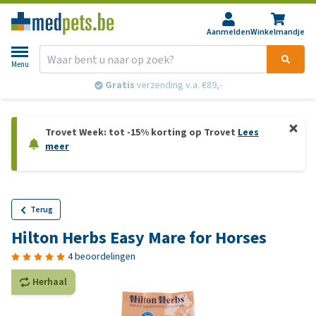
Aanmelden
Winkelmandje
Menu
Gratis
verzending v.a. €89,-
Trovet Week: tot -15% korting op Trovet
Lees
meer
Terug
Hilton Herbs Easy Mare for Horses
4 beoordelingen
Herhaal