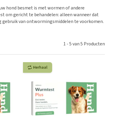
erproblemen
 uw hond besmet is met wormen of andere
derdom en dementie
st om gericht te behandelen: alleen wanneer dat
ergewicht en conditie
odig gebruik van ontwormingsmiddelen te voorkomen.
ieren, pezen en botten
uchtbaarheid
1
-
5
van
5
Producten
kijk alles
Herhaal