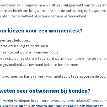
 aantonen van longwormen wordt gebruikgemaakt van de Baerma
are techniek om longwormlarven in de ontlasting op te sporen. D
chten, benauwdheid of onverklaarbare vermoeidheid.
m kiezen voor een wormentest?
mentest helpt om:
arasieten tijdig te herkennen
alleen te ontwormen wanneer nodig
het risico op resistentie tegen ontwormingsmiddelen te verkleine
de gezondheid van uw hond beter te beschermen
ontwormen op basis van een wormentest is tegenwoordig de voork
weten over ontwormen bij honden?
ich verder verdiepen in een verantwoord ontwormbeleid? Lees dan
n wormenkuur?
en
Ontworm uw hond of kat na een wormtest
.