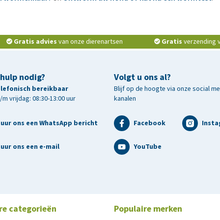
Gratis advies
van onze dierenartsen
Gratis
verzending v.
 hulp nodig?
Volgt u ons al?
telefonisch bereikbaar
Blijf op de hoogte via onze social m
m vrijdag: 08:30-13:00 uur
kanalen
tuur ons een WhatsApp bericht
Facebook
Inst
uur ons een e-mail
YouTube
re categorieën
Populaire merken