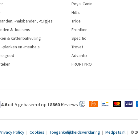
er
Royal Canin
r
Hill's
anden, -halsbanden, -tuigjes
Trixie
nden & -kussens
Frontline
ken & kattenbakvulling
Specific
 -planken en -meubels
Trovet
eelgoed
Advantix
 teken
FRONTPRO
4.6
uit 5 gebaseerd op
18860
Reviews
Privacy Policy
|
Cookies
|
Toegankelijkheidsverklaring
|
Medpets.nl
|
© 2