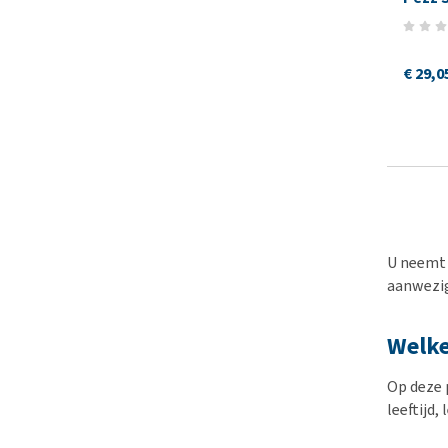
€ 29,0
U neemt 
aanwezig
Welke
Op deze p
leeftijd