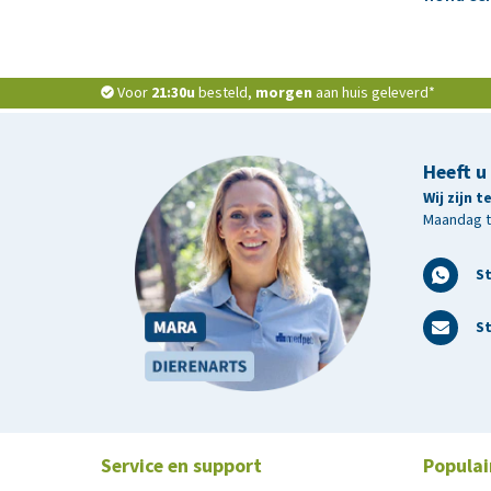
Voor
21:30u
besteld,
morgen
aan huis geleverd*
Heeft u
Wij zijn 
Maandag t/
S
St
Service en support
Populai