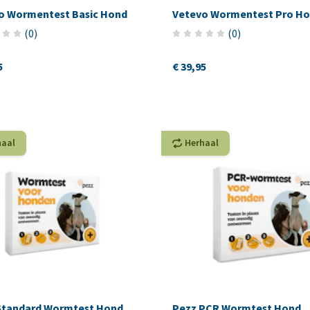
o Wormentest Basic Hond
Vetevo Wormentest Pro H
(
0
)
(
0
)
5
€ 39,95
haal
Herhaal
Standard Wormtest Hond
Pezz PCR Wormtest Hond