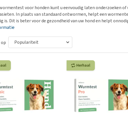
Voer- en drinkbakken
Medische benodigdheden
Ni
er
wormentest voor honden kunt u eenvoudig laten onderzoeken of
Bekijk alles
Bench
Ou
nvoer
sieten. In plaats van standaard ontwormen, helpt een wormente
Op reis en onderweg
Ov
ig is. Dit is beter voor de gezondheid van uw hond en helpt onn
r
ormatie
Puppy benodigdheden
Sp
Bekijk alles
Vr
 op
Be
haal
Herhaal