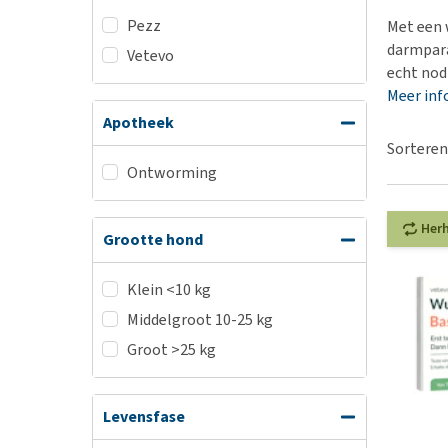
Hypoallergeen vo
Pezz
Met een 
Biologisch honde
darmpara
Vetevo
echt nod
Vegan hondenvoe
Meer inf
Snacks
Apotheek
Bekijk alles
Sorteren
Ontworming
Her
Grootte hond
Klein <10 kg
Middelgroot 10-25 kg
Groot >25 kg
Levensfase