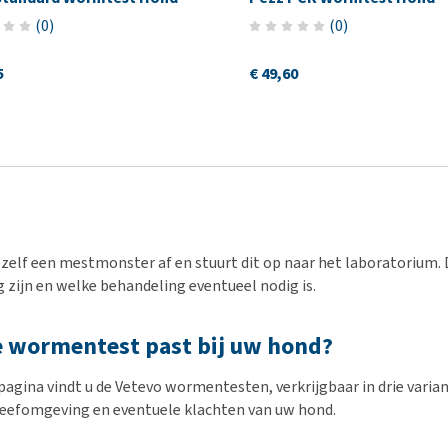
(
0
)
(
0
)
5
€ 49,60
zelf een mestmonster af en stuurt dit op naar het laboratorium. D
 zijn en welke behandeling eventueel nodig is.
 wormentest past bij uw hond?
agina vindt u de Vetevo wormentesten, verkrijgbaar in drie variant
, leefomgeving en eventuele klachten van uw hond.