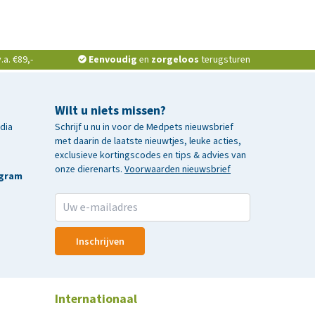
a. €89,-
Eenvoudig
en
zorgeloos
terugsturen
Wilt u niets missen?
edia
Schrijf u nu in voor de Medpets nieuwsbrief
met daarin de laatste nieuwtjes, leuke acties,
exclusieve kortingscodes en tips & advies van
onze dierenarts.
Voorwaarden nieuwsbrief
agram
Inschrijven
Internationaal