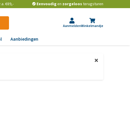
a. €89,-
Eenvoudig
en
zorgeloos
terugsturen
Aanmelden
Winkelmandje
l
Aanbiedingen
ndoeningen
gst, gedrag en stress
aas, nier, lever en hart
wrichten, beweging en
D
id, jeuk en vacht
chtwegen en keel
ag, darmen en diarree