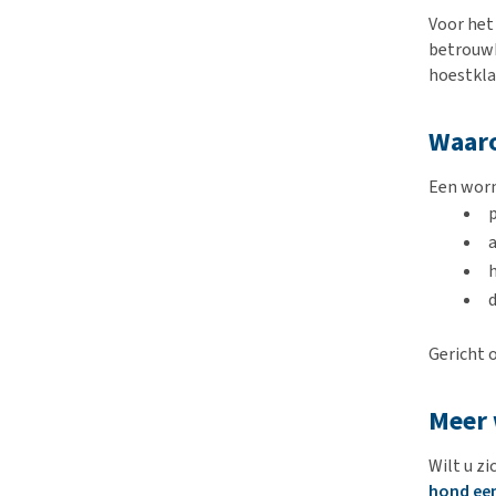
Voor het
betrouwb
hoestkla
Waaro
Een wor
p
Gericht 
Meer 
Wilt u z
hond ee