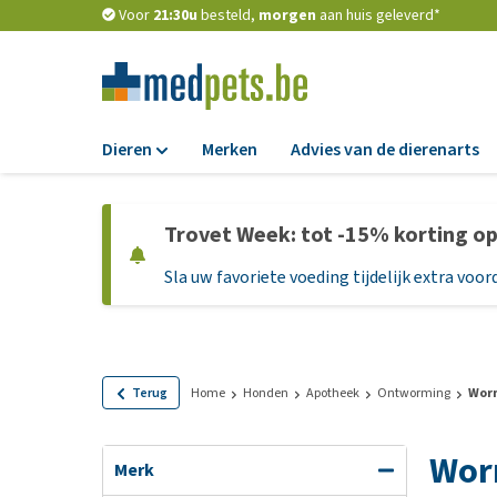
Voor
21:30u
besteld,
morgen
aan huis geleverd*
Dieren
Merken
Advies van de dierenarts
Voer
Trovet Week: tot -15% korting o
Hondenbrokken
Sla uw favoriete voeding tijdelijk extra voord
Natvoer
Dieetvoer
Standaardvoer
Graanvrij honden
Terug
Home
Honden
Apotheek
Ontworming
Wor
Puppyvoer en sna
Wor
Glutenvrij honden
Merk