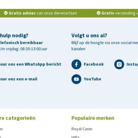
Gratis advies
van onze dierenartsen
Gratis
verzending v.
 hulp nodig?
Volgt u ons al?
telefonisch bereikbaar
Blijf op de hoogte via onze social m
m vrijdag: 08:30-13:00 uur
kanalen
tuur ons een WhatsApp bericht
Facebook
Inst
uur ons een e-mail
YouTube
re categorieën
Populaire merken
er
Royal Canin
r
Hill's