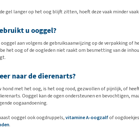
de gel langer op het oog blijft zitten, hoeft deze vaak minder va
ebruikt u ooggel?
 ooggel aan volgens de gebruiksaanwijzing op de verpakking of het
ube het oog of de oogleden niet raakt om besmetting van de inh
gt.
er naar de dierenarts?
w hond met het oog, is het oog rood, gezwollen of pijnlijk, of he
ierenarts. Ooggel kan de ogen ondersteunen en bevochtigen, maa
ggende oogaandoening.
naast ooggel ook oogdruppels,
vitamine A-oogzalf
of oogdoekjes
nden
.