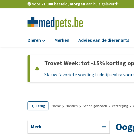
Voor
21:30u
besteld,
morgen
aan huis geleverd*
Dieren
Merken
Advies van de dierenarts
Voer
Trovet Week: tot -15% korting o
Hondenbrokken
Sla uw favoriete voeding tijdelijk extra voord
Natvoer
Dieetvoer
Standaardvoer
Graanvrij honden
Terug
Home
Honden
Benodigdheden
Verzorging
Puppyvoer en sna
Oog
Glutenvrij honden
Merk