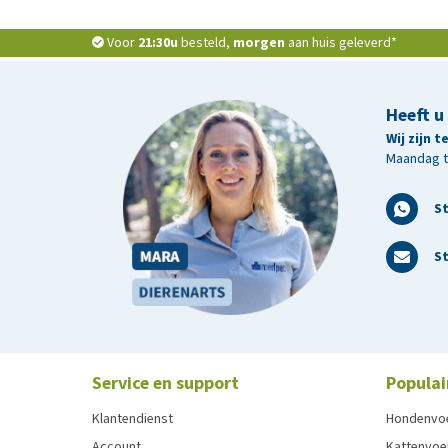
Voor
21:30u
besteld,
morgen
aan huis geleverd*
Heeft u
Wij zijn 
Maandag t/
S
St
Service en support
Populai
Klantendienst
Hondenvo
Account
Kattenvoe