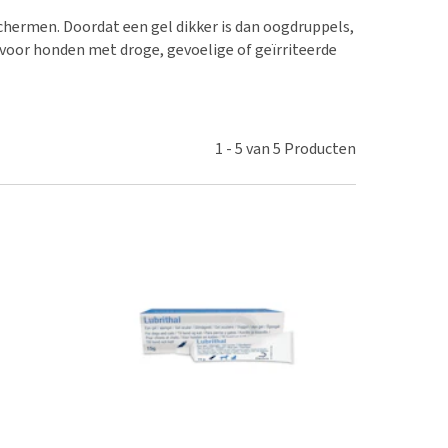
erproblemen
chermen. Doordat een gel dikker is dan oogdruppels,
derdom en dementie
 voor honden met droge, gevoelige of geïrriteerde
ergewicht en conditie
ieren, pezen en botten
uchtbaarheid
1
-
5
van
5
Producten
kijk alles