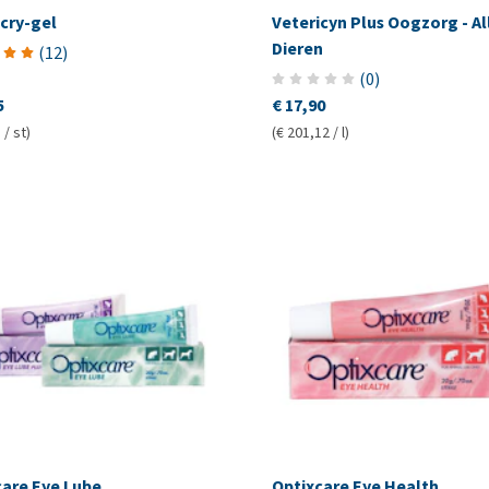
cry-gel
Vetericyn Plus Oogzorg - Al
Dieren
(
12
)
(
0
)
5
€ 17,90
 / st)
(€ 201,12 / l)
care Eye Lube
Optixcare Eye Health