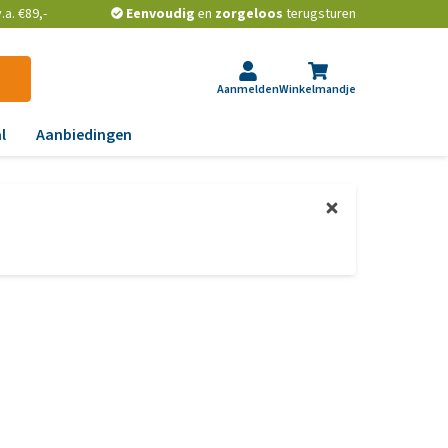
a. €89,-
Eenvoudig
en
zorgeloos
terugsturen
Aanmelden
Winkelmandje
l
Aanbiedingen
ndoeningen
gst, gedrag en stress
aas, nier, lever en hart
wrichten, beweging en
D
id, jeuk en vacht
chtwegen en keel
ag, darmen en diarree