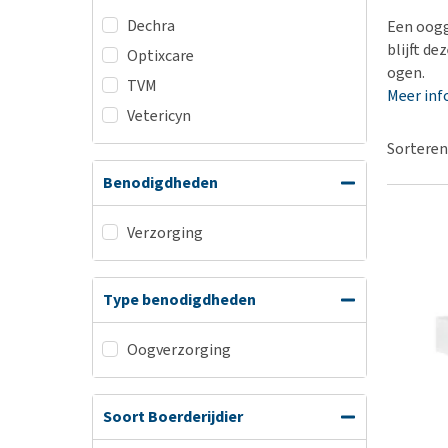
Hypoallergeen vo
Dechra
Een oogg
Biologisch honde
blijft d
Optixcare
ogen.
Vegan hondenvoe
TVM
Meer inf
Snacks
Vetericyn
Bekijk alles
Sorteren
Benodigdheden
Verzorging
Type benodigdheden
Oogverzorging
Soort Boerderijdier