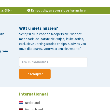
a. €89,-
Eenvoudig
en
zorgeloos
terugsturen
Wilt u niets missen?
edia
Schrijf u nu in voor de Medpets nieuwsbrief
met daarin de laatste nieuwtjes, leuke acties,
exclusieve kortingscodes en tips & advies van
onze dierenarts.
Voorwaarden nieuwsbrief
agram
Inschrijven
Internationaal
Nederland
Deutschland