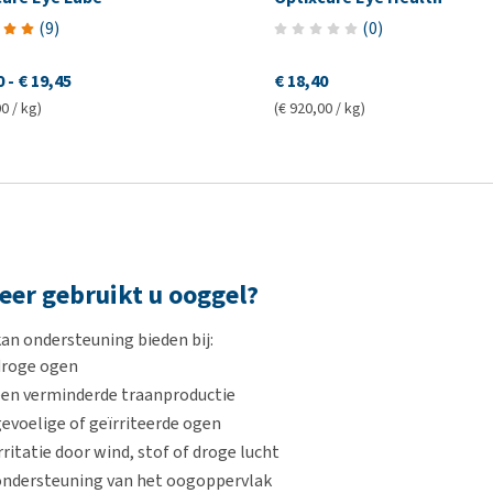
(
9
)
(
0
)
0
-
€ 19,45
€ 18,40
0 / kg)
(€ 920,00 / kg)
er gebruikt u ooggel?
an ondersteuning bieden bij:
droge ogen
een verminderde traanproductie
evoelige of geïrriteerde ogen
rritatie door wind, stof of droge lucht
ondersteuning van het oogoppervlak