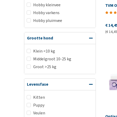
Hobby kleinvee
TVM O
Hobby varkens
Hobby pluimvee
€ 14,4
(€ 14,45
Grootte hond
Klein <10 kg
Middelgroot 10-25 kg
Groot >25 kg
Levensfase
Kitten
Puppy
Veulen
Optix