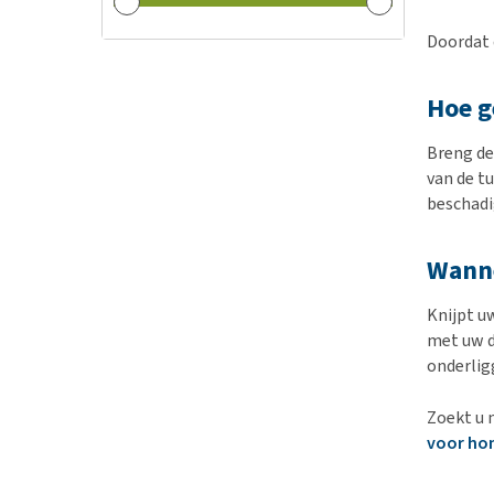
Doordat 
Hoe g
Breng de
van de t
beschadi
Wanne
Knijpt u
met uw d
onderli
Zoekt u 
voor ho