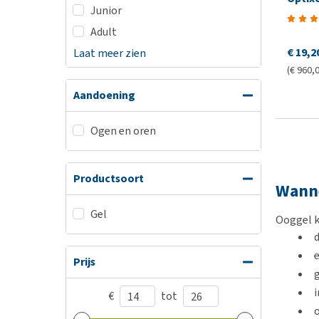
Junior
Adult
€ 19,2
Laat meer zien
(€ 960,0
Aandoening
Ogen en oren
Productsoort
Wanne
Gel
Ooggel k
Prijs
g
i
€
tot