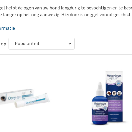
Voer- en drinkbakken
Medische benodigdheden
Ni
er
el helpt de ogen van uw hond langdurig te bevochtigen en te bes
Bekijk alles
Bench
Ou
nvoer
eze langer op het oog aanwezig. Hierdoor is ooggel vooral geschikt
Op reis en onderweg
Ov
r
ormatie
Puppy benodigdheden
Sp
Bekijk alles
Vr
 op
Be