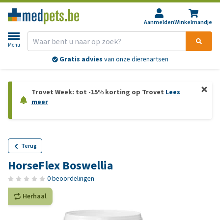
Aanmelden
Winkelmandje
Menu
Gratis advies
van onze dierenartsen
Trovet Week: tot -15% korting op Trovet
Lees
meer
Terug
HorseFlex Boswellia
0 beoordelingen
Herhaal