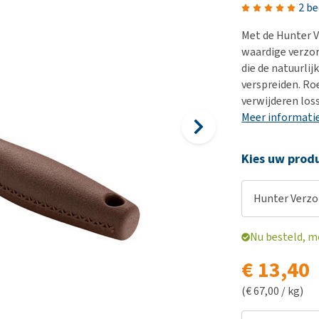
Voer- en drinkbakken
Medische benodigdheden
Ni
er
2 b
Bekijk alles
Bench
Ou
nvoer
Met de Hunter V
Op reis en onderweg
Ov
waardige verzor
r
die de natuurlij
Puppy benodigdheden
Sp
verspreiden. Ro
Bekijk alles
Vr
verwijderen los
Meer informati
Be
Kies uw produ
Hunter Verzo
Nu besteld, m
€ 13,40
(€ 67,00 / kg)