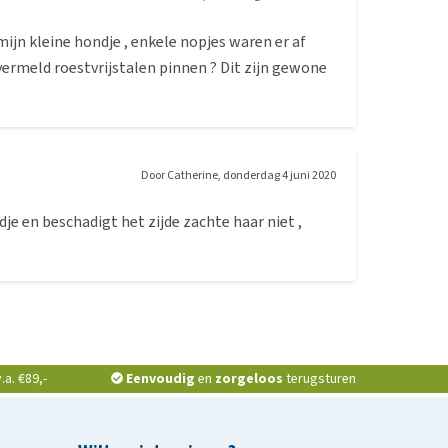
ijn kleine hondje , enkele nopjes waren er af
 vermeld roestvrijstalen pinnen ? Dit zijn gewone
Door
Catherine
,
donderdag 4 juni 2020
je en beschadigt het zijde zachte haar niet ,
a. €89,-
Eenvoudig
en
zorgeloos
terugsturen