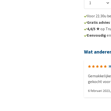
Voor 21:30u b
Gratis advies
4,6/5 ★
op Tru
Eenvoudig
e
Wat andere
H
Gemakkelijke 
gekocht voor 
gesleten , nu
6 februari 2023
er staat verm