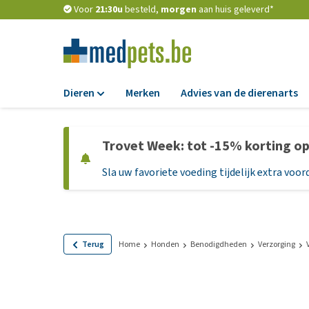
Voor
21:30u
besteld,
morgen
aan huis geleverd*
Dieren
Merken
Advies van de dierenarts
Voer
Trovet Week: tot -15% korting o
Hondenbrokken
Sla uw favoriete voeding tijdelijk extra voord
Natvoer
Dieetvoer
Standaardvoer
Graanvrij honden
Terug
Home
Honden
Benodigdheden
Verzorging
Puppyvoer en sna
Glutenvrij honden