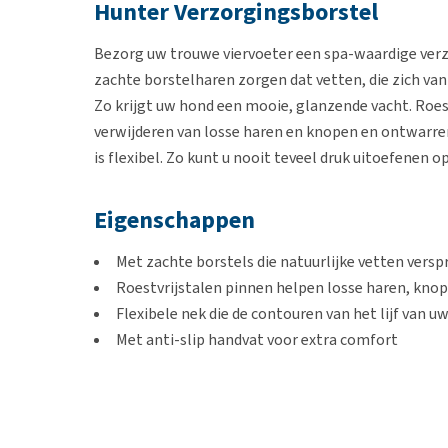
Hunter Verzorgingsborstel
Bezorg uw trouwe viervoeter een spa-waardige ve
zachte borstelharen zorgen dat vetten, die zich van
Zo krijgt uw hond een mooie, glanzende vacht. Roes
verwijderen van losse haren en knopen en ontwarren
is flexibel. Zo kunt u nooit teveel druk uitoefenen o
Eigenschappen
Met zachte borstels die natuurlijke vetten versp
Roestvrijstalen pinnen helpen losse haren, knope
Flexibele nek die de contouren van het lijf van u
Met anti-slip handvat voor extra comfort
Kleur
Grijs en bruin