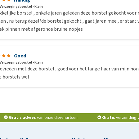
Verzorgingsborstel - Klein
elijke borstel , enkele jaren geleden deze borstel gekocht voor m
en , nu terug dezelfde borstel gekocht , gaat jaren mee , er staat
iek pinnen met afgeronde bruine nopjes
Goed
Verzorgingsborstel - Klein
evreden met deze borstel , goed voor het lange haar van mijn hond
e borstels wel
Gratis advies
van onze dierenartsen
Gratis
verzending v.