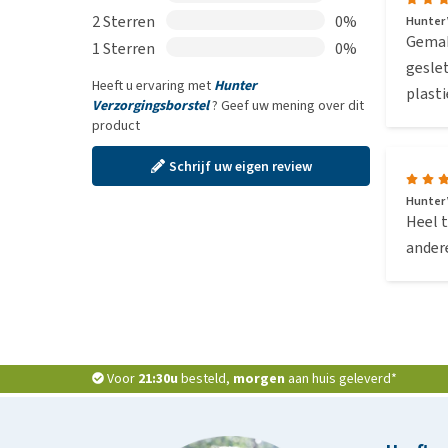
2 Sterren
0%
Hunter 
Gemakk
1 Sterren
0%
geslet
Heeft u ervaring met
Hunter
plast
Verzorgingsborstel
? Geef uw mening over dit
product
Schrijf uw eigen review
Hunter 
Heel t
ander
Voor
21:30u
besteld,
morgen
aan huis geleverd*