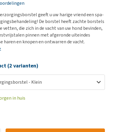
erproblemen
eoordelingen
derdom en dementie
erzorgingsborstel geeft u uw harige vriend een spa-
ergewicht en conditie
gingsbehandeling! De borstel heeft zachte borstels
ke vetten, die zich in de vacht van uw hond bevinden,
ieren, pezen en botten
estvrijstalen pinnen met afgeronde uiteindes
uchtbaarheid
se haren en knopen en ontwarren de vacht.
e
kijk alles
ct (2 varianten)
rgingsborstel - Klein
orgen in huis