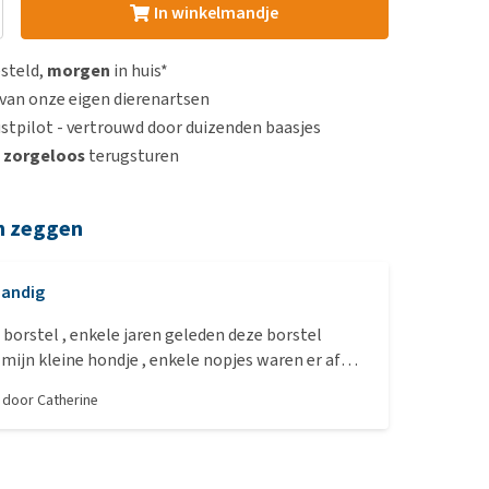
In winkelmandje
esteld,
morgen
in huis*
van onze eigen dierenartsen
stpilot - vertrouwd door duizenden baasjes
n
zorgeloos
terugsturen
n zeggen
andig
borstel , enkele jaren geleden deze borstel
mijn kleine hondje , enkele nopjes waren er af
 terug dezelfde borstel gekocht , gaat jaren mee ,
, door
Catherine
eld roestvrijstalen pinnen ? Dit zijn gewone
plastiek pinnen met afgeronde bruine nopjes