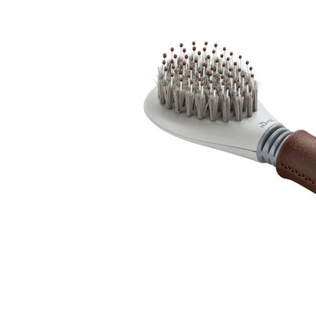
Hypoallergeen vo
Biologisch honde
Vegan hondenvoe
Snacks
Bekijk alles