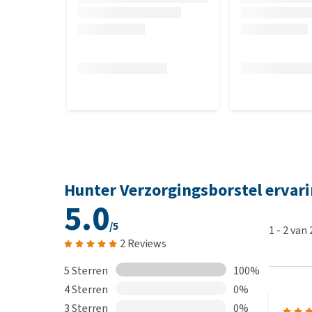
Hunter Verzorgingsborstel ervar
5.0
/5
1
-
2
van
2 Reviews
5 Sterren
100%
4 Sterren
0%
3 Sterren
0%