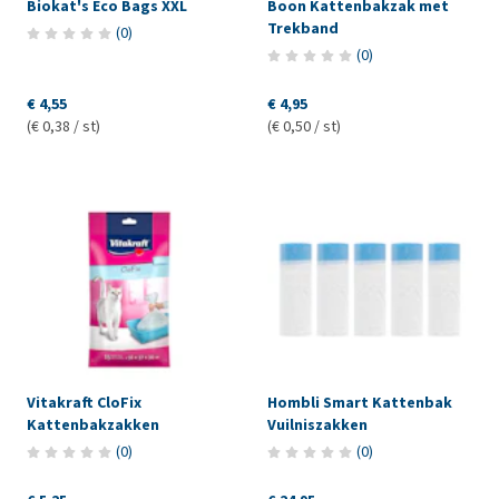
Biokat's Eco Bags XXL
Boon Kattenbakzak met
Trekband
(
0
)
(
0
)
€ 4,55
€ 4,95
(€ 0,38 / st)
(€ 0,50 / st)
Vitakraft CloFix
Hombli Smart Kattenbak
Kattenbakzakken
Vuilniszakken
(
0
)
(
0
)