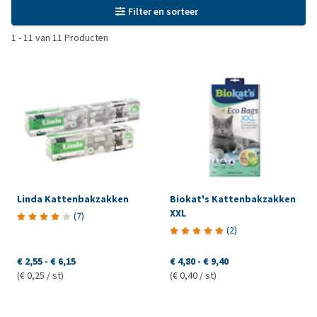
Filter en sorteer
1
-
11
van
11
Producten
Linda Kattenbakzakken
Biokat's Kattenbakzakken
XXL
(
7
)
(
2
)
€ 2,55
-
€ 6,15
€ 4,80
-
€ 9,40
(€ 0,25 / st)
(€ 0,40 / st)