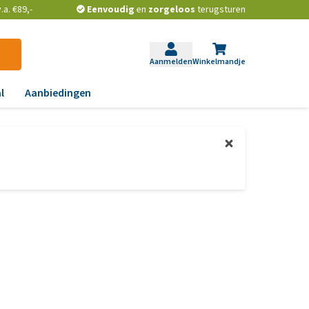
a. €89,-
Eenvoudig
en
zorgeloos
terugsturen
Aanmelden
Winkelmandje
l
Aanbiedingen
ndoeningen
gst, gedrag en stress
aas, nier, lever en hart
wrichten, beweging en
D
id, jeuk en vacht
chtwegen en keel
ag, darmen en diarree