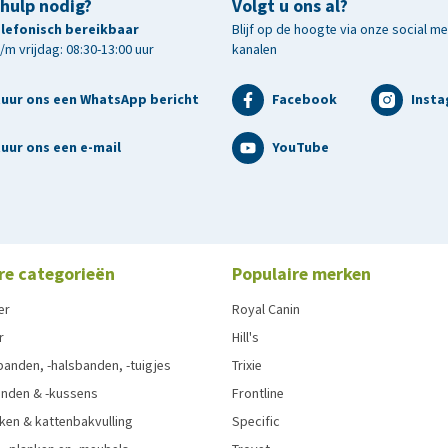
 hulp nodig?
Volgt u ons al?
telefonisch bereikbaar
Blijf op de hoogte via onze social m
m vrijdag: 08:30-13:00 uur
kanalen
tuur ons een WhatsApp bericht
Facebook
Inst
uur ons een e-mail
YouTube
re categorieën
Populaire merken
er
Royal Canin
r
Hill's
anden, -halsbanden, -tuigjes
Trixie
nden & -kussens
Frontline
ken & kattenbakvulling
Specific