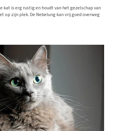
erproblemen
e kat is erg rustig en houdt van het gezelschap van
derdom en dementie
iet op zijn plek. De Nebelung kan vrij goed overweg
ergewicht en conditie
ieren, pezen en botten
uchtbaarheid
kijk alles