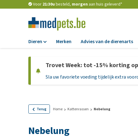
Voor
21:30u
besteld,
morgen
aan huis geleverd*
Dieren
Merken
Advies van de dierenarts
Voer
Trovet Week: tot -15% korting o
Hondenbrokken
Sla uw favoriete voeding tijdelijk extra voord
Natvoer
Dieetvoer
Standaardvoer
Graanvrij honden
Terug
Home
Kattenrassen
Nebelung
Puppyvoer en sna
Nebelung
Glutenvrij honden