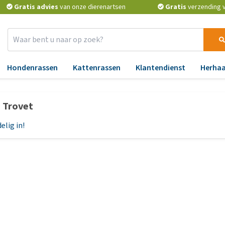
Gratis advies
van onze dierenartsen
Gratis
verzending v.
Hondenrassen
Kattenrassen
Klantendienst
Herhaa
Benodigdheden
Apotheek
Aa
p Trovet
Verkoeling
Vlooien en teken
An
elig in!
Verzorging
Ontworming
Bl
Reflectie en verlichting
Medicijnen en
Ge
supplementen
H
Manden en kussens
Vitamines en mineralen
Hu
voer
Speelgoed
Probiotica en weerstand
Lu
cks
Halsbanden, leibanden,
tuigjes
BARF
Ma
voer