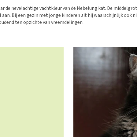
Voer- en drinkbakken
Medische benodigdheden
Ni
er
aar de nevelachtige vachtkleur van de Nebelung kat. De middelgrot
Bekijk alles
Bench
Ou
nvoer
 aan. Bij een gezin met jonge kinderen zit hij waarschijnlijk ook n
Op reis en onderweg
Ov
oudend ten opzichte van vreemdelingen.
r
Puppy benodigdheden
Sp
Bekijk alles
Vr
Be