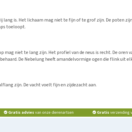
ang is. Het lichaam mag niet te fijn of te grof zijn. De poten zijn
aps toeloopt.
mag niet te lang zijn. Het profiel van de neus is recht. De oren van
 behaard. De Nebelung heeft amandelvormige ogen die flink uit elk
flang zijn. De vacht voelt fijn en zijdezacht aan.
Gratis advies
van onze dierenartsen
Gratis
verzending v.