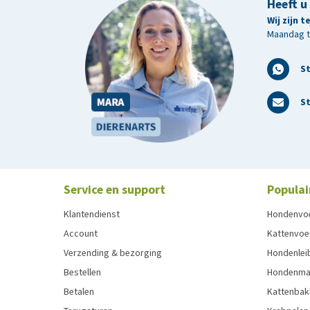
Heeft u
Wij zijn 
Maandag t/
S
St
Service en support
Populai
Klantendienst
Hondenvo
Account
Kattenvoe
Verzending & bezorging
Hondenleib
Bestellen
Hondenma
Betalen
Kattenbak