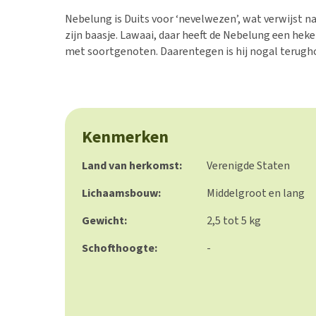
Hypoallergeen vo
Nebelung is Duits voor ‘nevelwezen’, wat verwijst n
Biologisch honde
zijn baasje. Lawaai, daar heeft de Nebelung een hekel
met soortgenoten. Daarentegen is hij nogal terugh
Vegan hondenvoe
Snacks
Bekijk alles
Kenmerken
Land van herkomst:
Verenigde Staten
Lichaamsbouw:
Middelgroot en lang
Gewicht:
2,5 tot 5 kg
Schofthoogte:
-