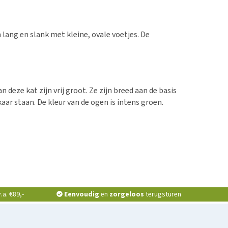
 lang en slank met kleine, ovale voetjes. De
 deze kat zijn vrij groot. Ze zijn breed aan de basis
aar staan. De kleur van de ogen is intens groen.
a. €89,-
Eenvoudig
en
zorgeloos
terugsturen