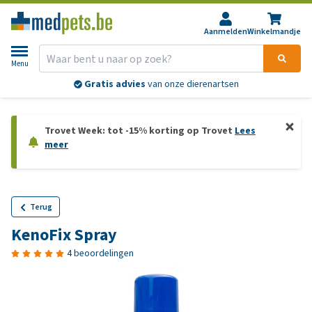
Aanmelden
Winkelmandje
Menu
Gratis advies
van onze dierenartsen
Trovet Week: tot -15% korting op Trovet
Lees
meer
Terug
KenoFix Spray
4 beoordelingen