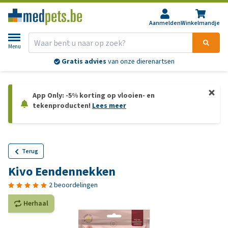
Aanmelden
Winkelmandje
Menu
Gratis advies
van onze dierenartsen
App Only: -5% korting op vlooien- en
tekenproducten!
Lees meer
Terug
Kivo Eendennekken
2 beoordelingen
Herhaal