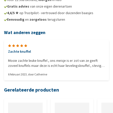
Gratis advies
van onze eigen dierenartsen
4,6/5 ★
op Trustpilot - vertrouwd door duizenden baasjes
Eenvoudig
en
zorgeloos
terugsturen
Wat anderen zeggen
Zachte knuffel
Mooie zachte leuke knuffel , ons meisje is er zot van ze geeft
zoveel knuffels maar deze is echt haar lievelingsknuffel , stevige
kwaliteit, ik heb de twee maten gekocht
6 februari 2023
, door
Catherine
Gerelateerde producten