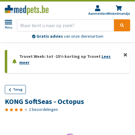
Aanmelden
Winkelmandje
Menu
Gratis advies
van onze dierenartsen
Trovet Week: tot -15% korting op Trovet
Lees
meer
Terug
KONG SoftSeas - Octopus
2 beoordelingen