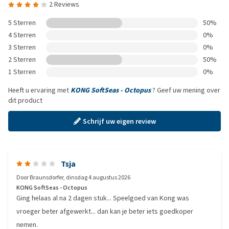
2 Reviews
5 Sterren
50%
4 Sterren
0%
3 Sterren
0%
2 Sterren
50%
1 Sterren
0%
Heeft u ervaring met
KONG SoftSeas - Octopus
? Geef uw mening over
dit product
Schrijf uw eigen review
Tsja
Door
Braunsdorfer
,
dinsdag 4 augustus 2026
KONG SoftSeas - Octopus
Ging helaas al na 2 dagen stuk... Speelgoed van Kong was
vroeger beter afgewerkt... dan kan je beter iets goedkoper
nemen.