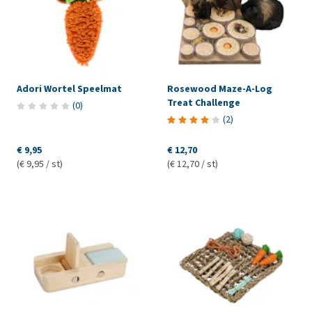
Adori Wortel Speelmat
Rosewood Maze-A-Log
Treat Challenge
(
0
)
(
2
)
€ 9,95
€ 12,70
(€ 9,95 / st)
(€ 12,70 / st)