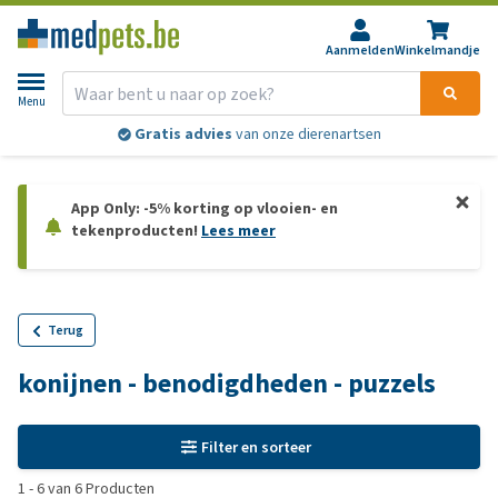
Aanmelden
Winkelmandje
Menu
Gratis advies
van onze dierenartsen
App Only: -5% korting op vlooien- en
tekenproducten!
Lees meer
Terug
konijnen - benodigdheden - puzzels
Filter en sorteer
1
-
6
van
6
Producten