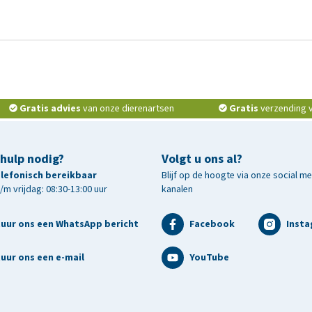
Gratis advies
van onze dierenartsen
Gratis
verzending v.
 hulp nodig?
Volgt u ons al?
telefonisch bereikbaar
Blijf op de hoogte via onze social m
m vrijdag: 08:30-13:00 uur
kanalen
tuur ons een WhatsApp bericht
Facebook
Inst
uur ons een e-mail
YouTube