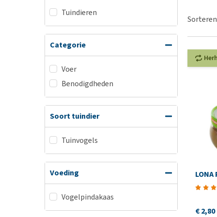
Hypoallergeen vo
Tuindieren
Sorteren
Biologisch honde
Vegan hondenvoe
Categorie
Snacks
Her
Bekijk alles
Voer
Benodigdheden
Soort tuindier
Tuinvogels
Voeding
LONA 
Vogelpindakaas
€ 2,80