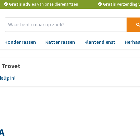
Gratis advies
van onze dierenartsen
Gratis
verzending v.
Hondenrassen
Kattenrassen
Klantendienst
Herhaa
Benodigdheden
Apotheek
Aa
p Trovet
Verkoeling
Vlooien en teken
An
elig in!
Verzorging
Ontworming
Bl
Reflectie en verlichting
Medicijnen en
Ge
supplementen
H
Manden en kussens
Vitamines en mineralen
Hu
voer
Speelgoed
Probiotica en weerstand
Lu
cks
Halsbanden, leibanden,
A
tuigjes
BARF
Ma
voer