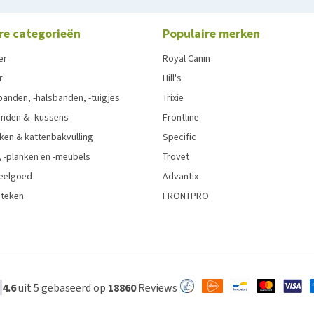
re categorieën
Populaire merken
er
Royal Canin
r
Hill's
anden, -halsbanden, -tuigjes
Trixie
nden & -kussens
Frontline
ken & kattenbakvulling
Specific
 -planken en -meubels
Trovet
eelgoed
Advantix
 teken
FRONTPRO
4.6
uit 5 gebaseerd op
18860
Reviews