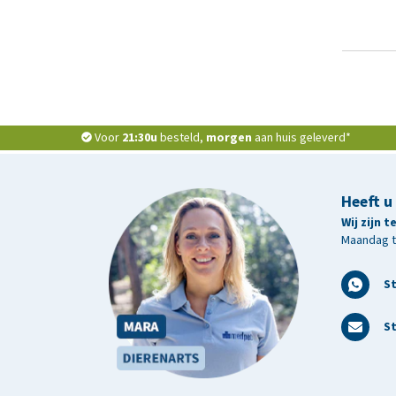
Voor
21:30u
besteld,
morgen
aan huis geleverd*
Heeft u
Wij zijn 
Maandag t/
S
St