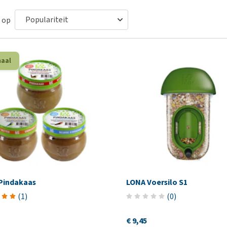
Voer- en drinkbakken
Medische benodigdheden
Ni
er
Bekijk alles
Bench
Ou
 op
nvoer
Op reis en onderweg
Ov
r
Puppy benodigdheden
Sp
haal
Bekijk alles
Vr
Be
Pindakaas
LONA Voersilo S1
(
1
)
(
0
)
€ 9,45