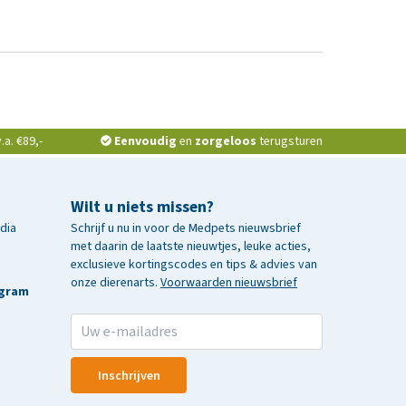
a. €89,-
Eenvoudig
en
zorgeloos
terugsturen
Wilt u niets missen?
edia
Schrijf u nu in voor de Medpets nieuwsbrief
met daarin de laatste nieuwtjes, leuke acties,
exclusieve kortingscodes en tips & advies van
onze dierenarts.
Voorwaarden nieuwsbrief
agram
Inschrijven