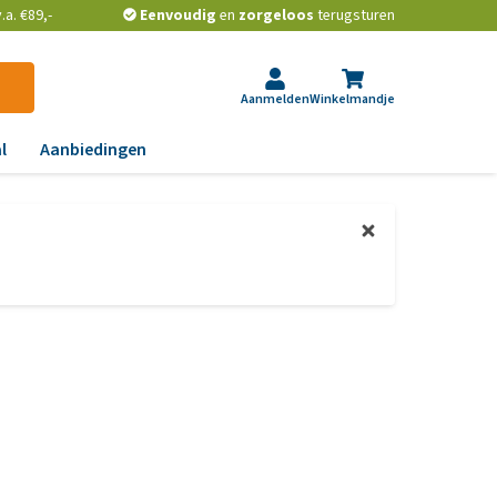
a. €89,-
Eenvoudig
en
zorgeloos
terugsturen
Aanmelden
Winkelmandje
l
Aanbiedingen
ndoeningen
gst, gedrag en stress
aas, nier, lever en hart
wrichten, beweging en
D
id, jeuk en vacht
chtwegen en keel
ag, darmen en diarree