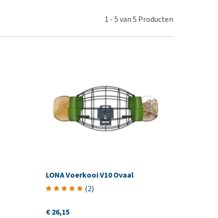
erproblemen
derdom en dementie
1
-
5
van
5
Producten
ergewicht en conditie
ieren, pezen en botten
uchtbaarheid
kijk alles
LONA Voerkooi V10 Ovaal
(
2
)
€ 26,15