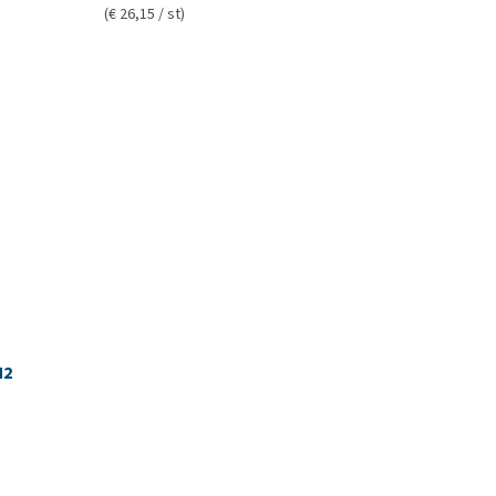
(€ 26,15 / st)
M2