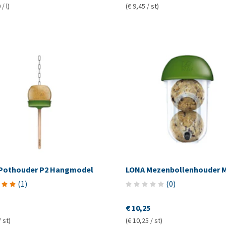
/ l)
(€ 9,45 / st)
Pothouder P2 Hangmodel
LONA Mezenbollenhouder 
(
1
)
(
0
)
€ 10,25
/ st)
(€ 10,25 / st)