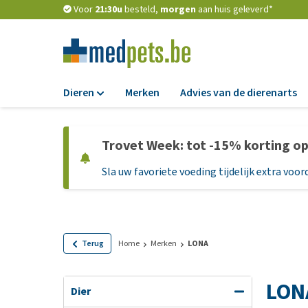
Voor
21:30u
besteld,
morgen
aan huis geleverd*
Dieren
Merken
Advies van de dierenarts
Voer
Trovet Week: tot -15% korting o
Hondenbrokken
Sla uw favoriete voeding tijdelijk extra voord
Natvoer
Dieetvoer
Standaardvoer
Graanvrij honden
Terug
Home
Merken
LONA
Puppyvoer en sna
LON
Glutenvrij honden
Dier