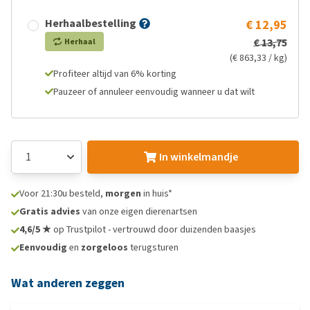
Herhaalbestelling
€ 12,95
€ 13,75
Herhaal
(€ 863,33 / kg)
Profiteer altijd van 6% korting
Pauzeer of annuleer eenvoudig wanneer u dat wilt
In winkelmandje
Voor 21:30u besteld,
morgen
in huis*
Gratis advies
van onze eigen dierenartsen
4,6/5 ★
op Trustpilot - vertrouwd door duizenden baasjes
Eenvoudig
en
zorgeloos
terugsturen
Wat anderen zeggen