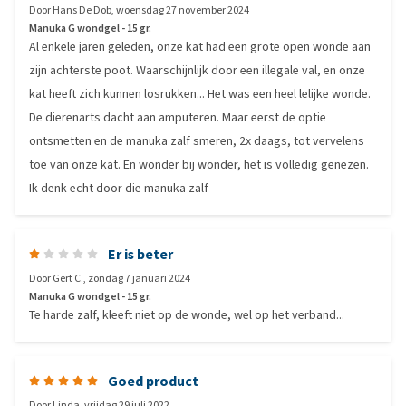
Door
Hans De Dob
,
woensdag 27 november 2024
Manuka G wondgel - 15 gr.
Al enkele jaren geleden, onze kat had een grote open wonde aan
zijn achterste poot. Waarschijnlijk door een illegale val, en onze
kat heeft zich kunnen losrukken... Het was een heel lelijke wonde.
De dierenarts dacht aan amputeren. Maar eerst de optie
ontsmetten en de manuka zalf smeren, 2x daags, tot vervelens
toe van onze kat. En wonder bij wonder, het is volledig genezen.
Ik denk echt door die manuka zalf
Er is beter
Door
Gert C.
,
zondag 7 januari 2024
Manuka G wondgel - 15 gr.
Te harde zalf, kleeft niet op de wonde, wel op het verband...
Goed product
Door
Linda
,
vrijdag 29 juli 2022