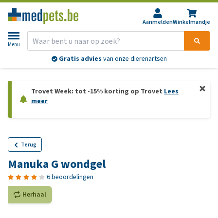
Aanmelden
Winkelmandje
Menu
Gratis advies
van onze dierenartsen
Trovet Week: tot -15% korting op Trovet
Lees
meer
Terug
Manuka G wondgel
6 beoordelingen
Herhaal