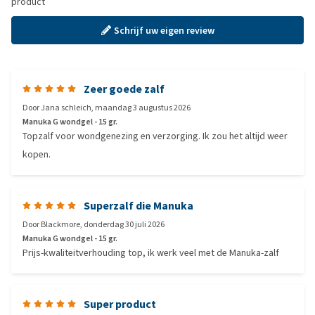
product
Schrijf uw eigen review
Zeer goede zalf
Door
Jana schleich
,
maandag 3 augustus 2026
Manuka G wondgel - 15 gr.
Topzalf voor wondgenezing en verzorging. Ik zou het altijd weer
kopen.
Superzalf die Manuka
Door
Blackmore
,
donderdag 30 juli 2026
Manuka G wondgel - 15 gr.
Prijs-kwaliteitverhouding top, ik werk veel met de Manuka-zalf
Super product