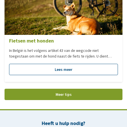
Fietsen met honden
In België is het volgens artikel 43 van de wegcode niet
toegestaan om met de hond naast de fiets te rijden. U dient
daarom gebruik te maken van een fietskar of fietsmand wanneer
u uw hond meeneemt tijdens het fietsen. Woont u in het
Lees meer
buitenland of fietst u daar regelmatig, dan gelden soms andere
regels. Onderstaande tips kunnen u dan helpen bij een goede
voorbereiding.
Meer tips
Heeft u hulp nodig?