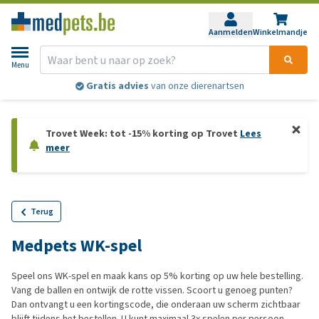
Aanmelden
Winkelmandje
Menu
Gratis advies
van onze dierenartsen
Trovet Week: tot -15% korting op Trovet
Lees
meer
Terug
Medpets WK-spel
Speel ons WK-spel en maak kans op 5% korting op uw hele bestelling.
Vang de ballen en ontwijk de rotte vissen. Scoort u genoeg punten?
Dan ontvangt u een kortingscode, die onderaan uw scherm zichtbaar
blijft tijdens het bestellen. U kunt maximaal 3x spelen per persoon.