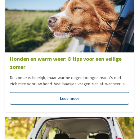
Honden en warm weer: 8 tips voor een veilige
zomer
De zomer is heerlijk, maar warme dagen brengen risico’s met
zich mee voor uw hond. Veel baasjes vragen zich af: wanneer is
het te warm om te wandelen met mijn hond? Of: hoe merk ik dat
mijn hond het warm heeft in huis? In deze blog delen we
Lees meer
praktische tips tegen hitte en hoe u oververhitting bij honden
voorkomt.