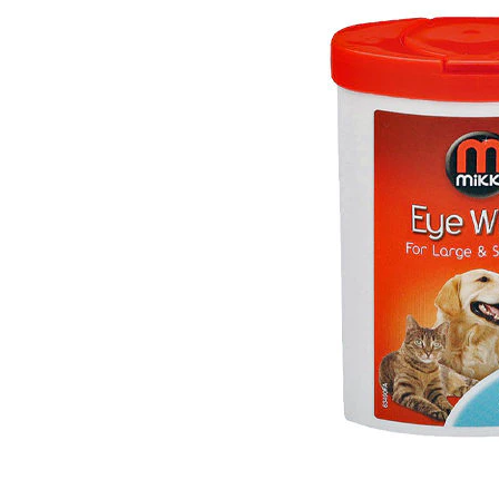
Hypoallergeen vo
Biologisch honde
Vegan hondenvoe
Snacks
Bekijk alles