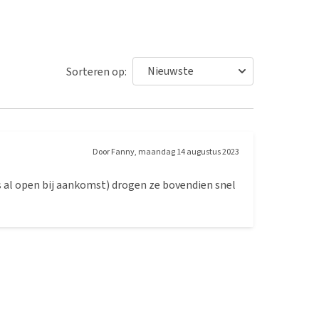
Sorteren op:
Door
Fanny
,
maandag 14 augustus 2023
as al open bij aankomst) drogen ze bovendien snel