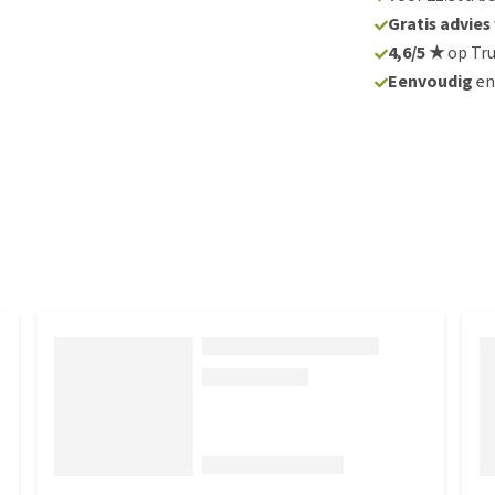
Gratis advies
4,6/5 ★
op Tru
Eenvoudig
e