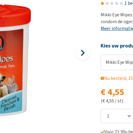
Voer- en drinkbakken
Medische benodigdheden
Ni
er
1 b
Bekijk alles
Bench
Ou
nvoer
Mikki Eye Wipes
Op reis en onderweg
Ov
rondom de ogen
r
Meer informati
Puppy benodigdheden
Sp
Bekijk alles
Vr
Kies uw produ
Be
Mikki Eye Wi
Nu besteld, 15
€ 4,55
(€ 4,55 / st)
Voor 21:30u b