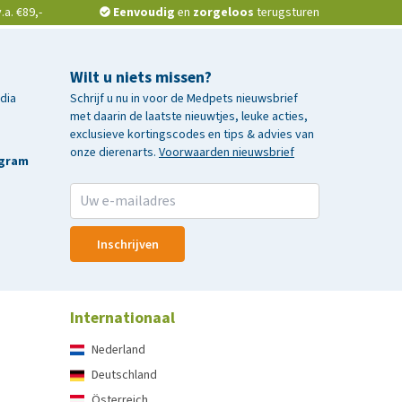
a. €89,-
Eenvoudig
en
zorgeloos
terugsturen
Wilt u niets missen?
edia
Schrijf u nu in voor de Medpets nieuwsbrief
met daarin de laatste nieuwtjes, leuke acties,
exclusieve kortingscodes en tips & advies van
onze dierenarts.
Voorwaarden nieuwsbrief
agram
Inschrijven
Internationaal
Nederland
Deutschland
Österreich