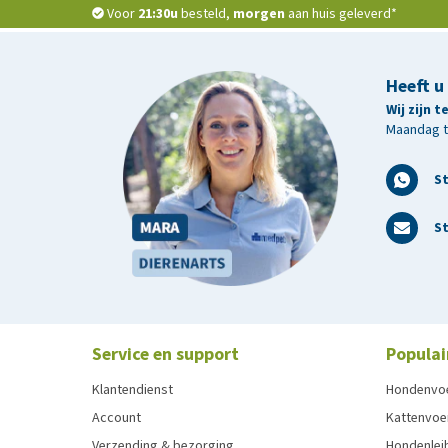
Voor
21:30u
besteld,
morgen
aan huis geleverd*
Heeft u
Wij zijn 
Maandag t/
S
St
Service en support
Populai
Klantendienst
Hondenvo
Account
Kattenvoe
Verzending & bezorging
Hondenleib