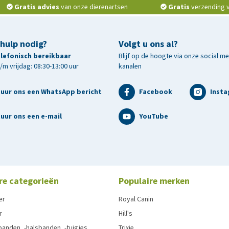
Gratis advies
van onze dierenartsen
Gratis
verzending v.
 hulp nodig?
Volgt u ons al?
telefonisch bereikbaar
Blijf op de hoogte via onze social m
m vrijdag: 08:30-13:00 uur
kanalen
tuur ons een WhatsApp bericht
Facebook
Inst
uur ons een e-mail
YouTube
re categorieën
Populaire merken
er
Royal Canin
r
Hill's
anden, -halsbanden, -tuigjes
Trixie