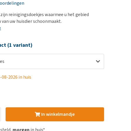
erproblemen
eoordelingen
derdom en dementie
 zijn reinigingsdoekjes waarmee u het gebied
ergewicht en conditie
 van uw huisdier schoonmaakt.
e
ieren, pezen en botten
uchtbaarheid
ct (1 variant)
kijk alles
pes
-08-2026 in huis
In winkelmandje
esteld,
morgen
in huis*