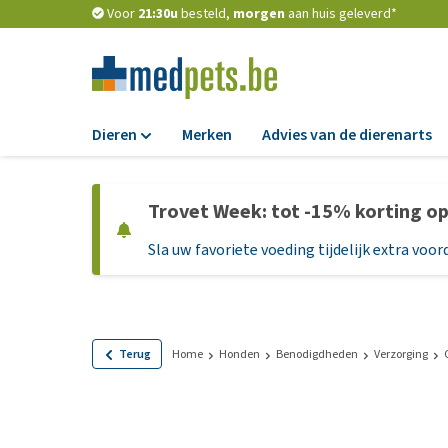
Voor
21:30u
besteld,
morgen
aan huis geleverd*
Dieren
Merken
Advies van de dierenarts
Voer
Trovet Week: tot -15% korting o
Hondenbrokken
Sla uw favoriete voeding tijdelijk extra voord
Natvoer
Dieetvoer
Standaardvoer
Graanvrij honden
Terug
Home
Honden
Benodigdheden
Verzorging
Puppyvoer en sna
Glutenvrij honden