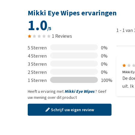
Mikki Eye Wipes ervaringen
1.0
/5
1
-
1
van
1 Reviews
5 Sterren
0%
4 Sterren
0%
3 Sterren
0%
2 Sterren
0%
Mikki E
De doe
1 Sterren
100%
uit. I
Heeft u ervaring met
Mikki Eye Wipes
? Geef
uw mening over dit product
Schrijf uw eigen review