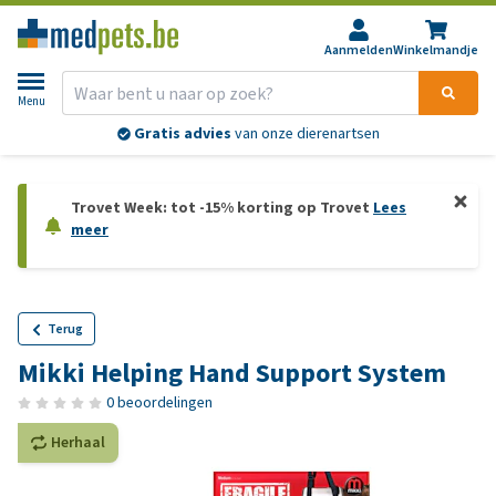
Aanmelden
Winkelmandje
Menu
Gratis advies
van onze dierenartsen
Trovet Week: tot -15% korting op Trovet
Lees
meer
Terug
Mikki Helping Hand Support System
0 beoordelingen
Herhaal