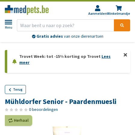
Aanmelden
Winkelmandje
Menu
Gratis advies
van onze dierenartsen
Trovet Week: tot -15% korting op Trovet
Lees
meer
Terug
Mühldorfer Senior - Paardenmuesli
0 beoordelingen
Herhaal