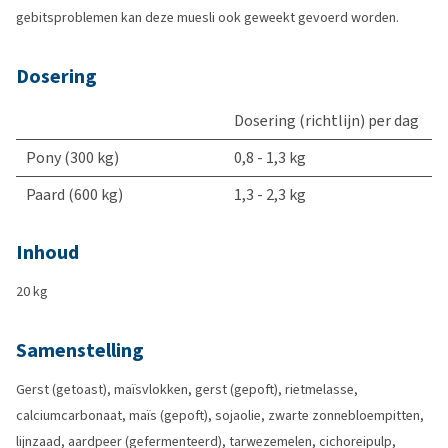
gebitsproblemen kan deze muesli ook geweekt gevoerd worden.
Dosering
Dosering (richtlijn) per dag
Pony (300 kg)
0,8 - 1,3 kg
Paard (600 kg)
1,3 - 2,3 kg
Inhoud
20 kg
Samenstelling
Gerst (getoast), maïsvlokken, gerst (gepoft), rietmelasse,
calciumcarbonaat, maïs (gepoft), sojaolie, zwarte zonnebloempitten,
lijnzaad, aardpeer (gefermenteerd), tarwezemelen, cichoreipulp,