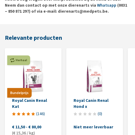
Neem dan contact op met onze dierenarts via
Whatsapp
(0031
– 850 871 297) of via e-mail: dierenarts@medpets.be.
Relevante producten
Herhaal
Bundelprijs
Royal Canin Renal
Royal Canin Renal
Kat
Hond x
(
146
)
(
0
)
€ 11,50
-
€ 80,00
Niet meer leverbaar
(€ 15,36 / kg)