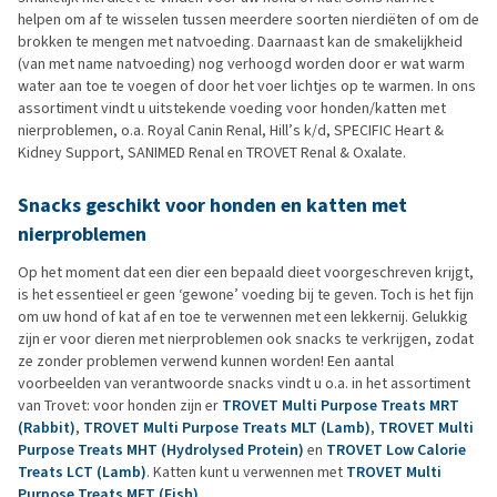
helpen om af te wisselen tussen meerdere soorten nierdiëten of om de
brokken te mengen met natvoeding. Daarnaast kan de smakelijkheid
(van met name natvoeding) nog verhoogd worden door er wat warm
water aan toe te voegen of door het voer lichtjes op te warmen. In ons
assortiment vindt u uitstekende voeding voor honden/katten met
nierproblemen, o.a. Royal Canin Renal, Hill’s k/d, SPECIFIC Heart &
Kidney Support, SANIMED Renal en TROVET Renal & Oxalate.
Snacks geschikt voor honden en katten met
nierproblemen
Op het moment dat een dier een bepaald dieet voorgeschreven krijgt,
is het essentieel er geen ‘gewone’ voeding bij te geven. Toch is het fijn
om uw hond of kat af en toe te verwennen met een lekkernij. Gelukkig
zijn er voor dieren met nierproblemen ook snacks te verkrijgen, zodat
ze zonder problemen verwend kunnen worden! Een aantal
voorbeelden van verantwoorde snacks vindt u o.a. in het assortiment
van Trovet: voor honden zijn er
TROVET Multi Purpose Treats MRT
(Rabbit)
,
TROVET Multi Purpose Treats MLT (Lamb)
,
TROVET Multi
Purpose Treats MHT (Hydrolysed Protein)
en
TROVET Low Calorie
Treats LCT (Lamb)
. Katten kunt u verwennen met
TROVET Multi
Purpose Treats MFT (Fish)
.