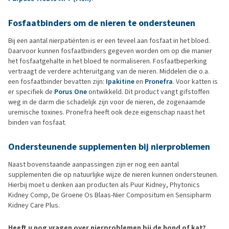
Fosfaatbinders om de nieren te ondersteunen
Bij een aantal nierpatiënten is er een teveel aan fosfaat in het bloed.
Daarvoor kunnen fosfaatbinders gegeven worden om op die manier
het fosfaatgehalte in het bloed te normaliseren. Fosfaatbeperking
vertraagt de verdere achteruitgang van de nieren. Middelen die o.a.
een fosfaatbinder bevatten zijn:
Ipakitine
en
Pronefra
. Voor katten is
er specifiek de
Porus One
ontwikkeld. Dit product vangt gifstoffen
weg in de darm die schadelijk zijn voor de nieren, de zogenaamde
uremische toxines. Pronefra heeft ook deze eigenschap naast het
binden van fosfaat.
Ondersteunende supplementen bij nierproblemen
Naast bovenstaande aanpassingen zijn er nog een aantal
supplementen die op natuurlijke wijze de nieren kunnen ondersteunen.
Hierbij moet u denken aan producten als Puur Kidney, Phytonics
Kidney Comp, De Groene Os Blaas-Nier Compositum en Sensipharm
Kidney Care Plus.
Heeft u nog vragen over nierproblemen bij de hond of kat?