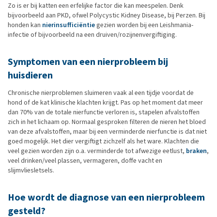
Zo is er bij katten een erfelijke factor die kan meespelen. Denk
bijvoorbeeld aan PKD, ofwel Polycystic Kidney Disease, bij Perzen. Bij
honden kan
nierinsufficiëntie
gezien worden bij een Leishmania-
infectie of bijvoorbeeld na een druiven/rozijnenvergiftiging.
Symptomen van een nierprobleem bij
huisdieren
Chronische nierproblemen sluimeren vaak al een tijdje voordat de
hond of de kat klinische klachten krijgt. Pas op het moment dat meer
dan 70% van de totale nierfunctie verloren is, stapelen afvalstoffen
zich in het lichaam op. Normaal gesproken filteren de nieren het bloed
van deze afvalstoffen, maar bij een verminderde nierfunctie is dat niet
goed mogelijk. Het dier vergiftigt zichzelf als het ware. Klachten die
veel gezien worden zijn o.a. verminderde tot afwezige eetlust,
braken
,
veel drinken/veel plassen, vermageren, doffe vacht en
slijmvliesletsels.
Hoe wordt de diagnose van een nierprobleem
gesteld?