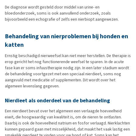
De diagnose wordt gesteld door middel van urine- en
bloedonderzoek, soms is ook aanvullend onderzoek, zoals
bijvoorbeeld een echografie of zelfs een nierbiopt aangewezen.
Behandeling van nierproblemen bij honden en
katten
Ernstig beschadigd nierweefsel kan niet meer herstellen. De therapie is
erop gericht het nog functionerende weefsel te sparen. In de acute
fase kan er soms infuustherapie nodig zijn. In een later stadium wordt
de behandeling voortgezet met een speciaal nierdieet, soms nog
aangevuld met medicatie of supplementen. Dit wordt over het
algemeen levenslang gegeven.
Nierdieet als onderdeel van de behandeling
Een nierdieet bevat over het algemeen een verlaagde hoeveelheid
eiwit, die hoogwaardig van kwaliteit is, om de nieren te ontlasten.
Daarbij is ook de hoeveelheid natrium en fosfor verlaagd. Nierklachten
kunnen gepaard gaan met misselijkheid, dat maakt het vaak lastig een
smakelijk nierdieet te vinden voor uw hond of kat. Soms kan het