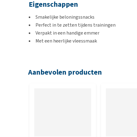
Eigenschappen
Smakelijke beloningssnacks
Perfect in te zetten tijdens trainingen
Verpakt in een handige emmer
Met een heerlijke vleessmaak
Inhoud
Aanbevolen producten
500 gram
Samenstelling
Granen, vlees en dierlijke derivaten, derivaten van p
Analytische bestanddelen
Ruw eiwit: 21%, vocht 16%, ruwe as: 4%, vetgehalte