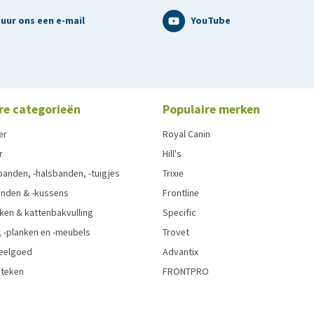
uur ons een e-mail
YouTube
re categorieën
Populaire merken
er
Royal Canin
r
Hill's
anden, -halsbanden, -tuigjes
Trixie
nden & -kussens
Frontline
ken & kattenbakvulling
Specific
 -planken en -meubels
Trovet
eelgoed
Advantix
 teken
FRONTPRO