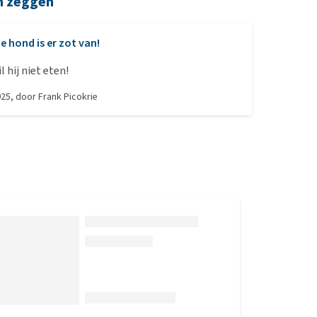
n zeggen
e hond is er zot van!
l hij niet eten!
025
, door
Frank Picokrie