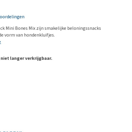
erproblemen
derdom en dementie
eoordelingen
ergewicht en conditie
ck Mini Bones Mix zijn smakelijke beloningssnacks
ieren, pezen en botten
de vorm van hondenkluifjes.
uchtbaarheid
e
kijk alles
 niet langer verkrijgbaar.