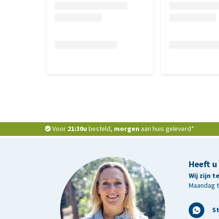
Voor
21:30u
besteld,
morgen
aan huis geleverd*
Heeft u
Wij zijn 
Maandag t/
S