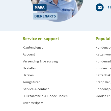
St
Service en support
Populai
Klantendienst
Hondenvo
Account
Kattenvoe
Verzending & bezorging
Hondenleib
Bestellen
Hondenma
Betalen
Kattenbak
Terugsturen
Krabpalen,
Service & contact
Hondensp
Duurzaamheid & Goede Doelen
Vlooien en
Over Medpets