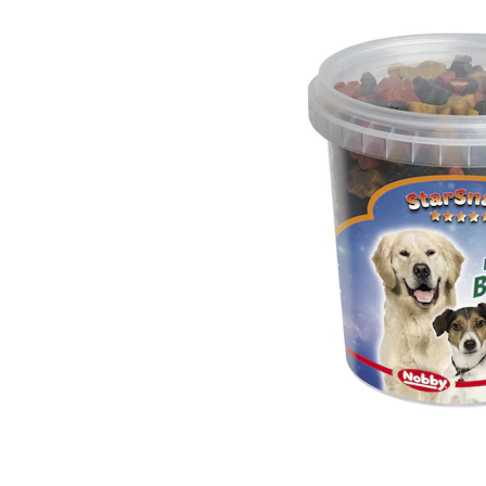
Hypoallergeen vo
Biologisch honde
Vegan hondenvoe
Snacks
Bekijk alles