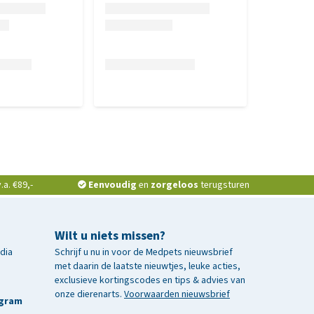
a. €89,-
Eenvoudig
en
zorgeloos
terugsturen
Wilt u niets missen?
edia
Schrijf u nu in voor de Medpets nieuwsbrief
met daarin de laatste nieuwtjes, leuke acties,
exclusieve kortingscodes en tips & advies van
onze dierenarts.
Voorwaarden nieuwsbrief
agram