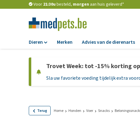
Voor
21:30u
besteld,
morgen
aan huis geleverd*
Dieren
Merken
Advies van de dierenarts
Voer
Trovet Week: tot -15% korting o
Hondenbrokken
Sla uw favoriete voeding tijdelijk extra voord
Natvoer
Dieetvoer
Standaardvoer
Graanvrij honden
Terug
Home
Honden
Voer
Snacks
Beloningssnack
Puppyvoer en sna
Glutenvrij honden