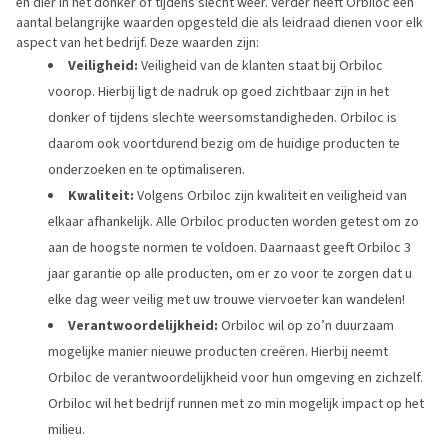
en dier in het donker of tijdens slecht weer. Verder heeft Orbiloc een
aantal belangrijke waarden opgesteld die als leidraad dienen voor elk
aspect van het bedrijf. Deze waarden zijn:
Veiligheid:
Veiligheid van de klanten staat bij Orbiloc
voorop. Hierbij ligt de nadruk op goed zichtbaar zijn in het
donker of tijdens slechte weersomstandigheden. Orbiloc is
daarom ook voortdurend bezig om de huidige producten te
onderzoeken en te optimaliseren.
Kwaliteit:
Volgens Orbiloc zijn kwaliteit en veiligheid van
elkaar afhankelijk. Alle Orbiloc producten worden getest om zo
aan de hoogste normen te voldoen. Daarnaast geeft Orbiloc 3
jaar garantie op alle producten, om er zo voor te zorgen dat u
elke dag weer veilig met uw trouwe viervoeter kan wandelen!
Verantwoordelijkheid:
Orbiloc wil op zo’n duurzaam
mogelijke manier nieuwe producten creëren. Hierbij neemt
Orbiloc de verantwoordelijkheid voor hun omgeving en zichzelf.
Orbiloc wil het bedrijf runnen met zo min mogelijk impact op het
milieu.