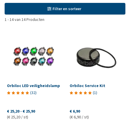
Filter en sorteer
1
-
14
van
14
Producten
Orbiloc LED veiligheidslamp
Orbiloc Service Kit
(
32
)
(
1
)
€ 25,20
-
€ 25,90
€ 6,90
(€ 25,20 / st)
(€ 6,90 / st)