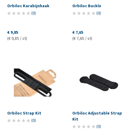
Orbiloc Karabijnhaak
Orbiloc Buckle
(
0
)
(
0
)
€ 9,85
€ 7,65
(€ 9,85 / st)
(€ 7,65 / st)
Orbiloc Strap Kit
Orbiloc Adjustable Strap
Kit
(
0
)
(
0
)